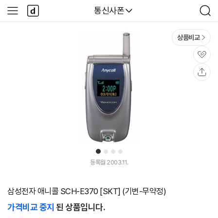
본문 바로가기
다
다나와
통신사폰
사
검
나
이
색
와
드
메
메
상품비교
인
뉴
관
심
공
유
1
2
3
4
등록월 2003.11.
삼성전자 애니콜 SCH-E370 [SKT] (기변-무약정)
가격비교 중지
된 상품입니다.