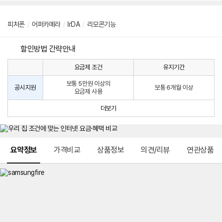
피처폰
/
어퍼카메라
/
IrDA
/
리모콘기능
할인방법 간략안내
요금제 조건
유지기간
통
통
신
보통 5만원 이상의
사
신
공시지원
보통 6개월 이상
요금제 사용
할
사
인
공
더보기
방
시
법
지
원
및
메뉴 네비게이션
선
요약정보
가격비교
상품정보
의견/리뷰
연관상품
택
약
정
주
적
용
요
금