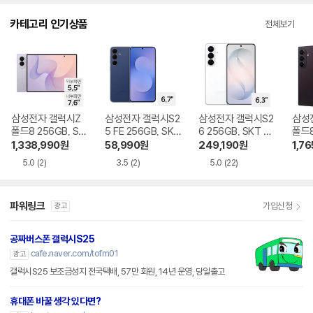
다.
카테고리 인기상품
전체보기
삼성전자 갤럭시Z
삼성전자 갤럭시S2
삼성전자 갤럭시S2
삼성
폴드8 256GB, SK
5 FE 256GB, SKT
6 256GB, SKT 기
폴드8
T 기기변경 완납
기기변경 완납
기변경 완납
GB,
1,338,990
원
58,990
원
249,190
원
1,76
완납
5.0
(2)
3.5
(2)
5.0
(22)
파워링크
가입신청
광고
공짜버스폰 갤럭시S25
cafe.naver.com/tofm01
광고
갤럭시S25 보조금성지 전국택배, 57만 회원, 14년 운영, 당일출고
휴대폰 바꿀 생각 있다면?