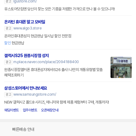
lgustore.com/
광고
유스토어닷컴엔 당신이 찾는 모든 기종을 저렴한 가격으로 만나 볼 수 있으니까!
온라인 휴대폰 알고 모바일
www.algo3.store
광고
온라인휴대폰성지 현금완납 일시납 할인 전문점
할인
현금완납
갤럭시S25 원종시장점 성지
m.place.naver.com/place/2094188400
광고
원종시장점옆커폰 휴대폰성지에서!S26 출시! 나만의 개통유형별 맞춤
혜택조회하기
삼성스토어에서 만나보세요
www.samsungstore.com/
광고
NEW 갤럭시Z 폴드8 시리즈, 매니저와 함께 제품 체험부터 구매, 개통까지!
웨딩이벤트
입주이벤트
오픈매장안내
빠른배송 안내