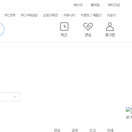
에누리
몰테일
메이크샵
서
PC견적
PC구매상담
쇼핑기획전
커뮤니티
이벤트
/
체험단
더보기
비
검
색
최근
관심
로그인
스
관심
공유
신고
인쇄