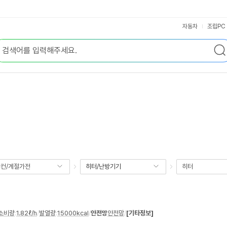
자동차
조립PC
컨/계절가전
히터/난방기기
히터
소비량
:
1.82ℓ/h
/
발열량
:
15000kcal
/
안전망
안전망
/
[기타정보]