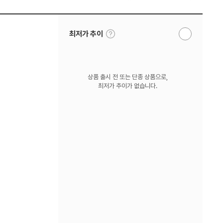
툴
최저가 추이
알
팁
림
보
받
기
기
상품 출시 전 또는 단종 상품으로,
최저가 추이가 없습니다.