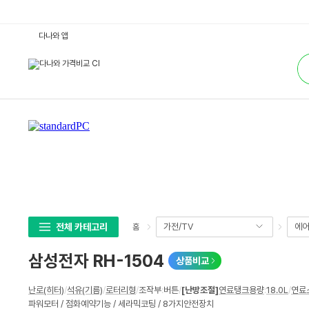
삼
다나와 앱
성
전
통
자
합
R
검
H
색
-
1
5
0
4
:
다
나
와
가
격
비
교
전체 카테고리
가전/TV
에어
홈
삼성전자 RH-1504
상품비교
상
난로(히터)
/
석유(기름)
/
로터리형
/
조작부
:
버튼
/
[난방조절]
연료탱크용량
:
18.0L
/
연료
세
파워모터 / 점화예약기능 / 세라믹코팅 / 8가지안전장치
스