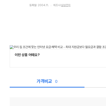
등록월: 2004.11.
제조사:
삼성전자
이런 상품 어때요?
가격비교
0
가
격
비
교