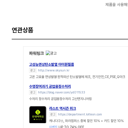
제품을 사용해
연관상품
파워링크
고성능면상탄소발열 아이원필름
광고
http://www.skysun.kr
고온 고효율 면상발열 원적외선 탄소발열체 제조, 전기안전,CE,PSE,Q마크
수영장여과기 공업용정수처리
광고
https://blog.naver.com/yd011533
수처리 정수처리 공업용정수처리 고산엔지니어링
라스트 역시즌 위크
광고
https://department.lotteon.com
캐나다구스, 파라점퍼스 중복 할인 10% + 카드 할인 10%
이벤트
UP TO 74% OFF