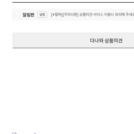
알림판
[※필독][주의사항] 상품의견 서비스 이용시 유의해 주세요
알림
잦은 오류, PC속도 잡자! PC안정화 위해 이건 꼭!
알림
다나와 상품의견