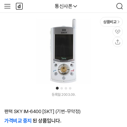
본문 바로가기
다
다나와
통신사폰
사
검
나
이
색
와
드
메
메
상품비교
인
뉴
관
심
공
유
1
2
3
4
등록월 2003.09.
팬택 SKY IM-6400 [SKT] (기변-무약정)
가격비교 중지
된 상품입니다.