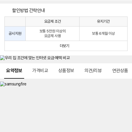
할인방법 간략안내
요금제 조건
유지기간
통
통
신
보통 5만원 이상의
사
신
공시지원
보통 6개월 이상
요금제 사용
할
사
인
공
더보기
방
시
법
지
원
및
메뉴 네비게이션
선
요약정보
가격비교
상품정보
의견/리뷰
연관상품
택
약
정
주
적
용
요
금
제
안
내
및