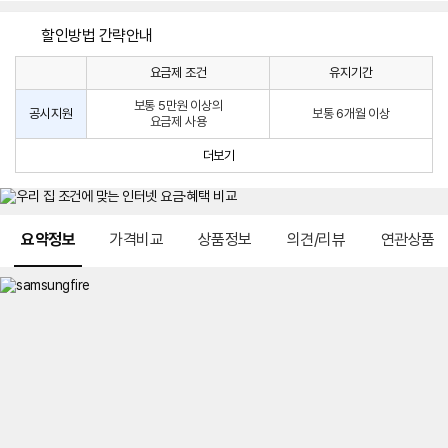
할인방법 간략안내
요금제 조건
유지기간
통
통
신
보통 5만원 이상의
사
신
공시지원
보통 6개월 이상
요금제 사용
할
사
인
공
더보기
방
시
법
지
원
및
메뉴 네비게이션
선
요약정보
가격비교
상품정보
의견/리뷰
연관상품
택
약
정
주
적
용
요
금
제
안
내
및