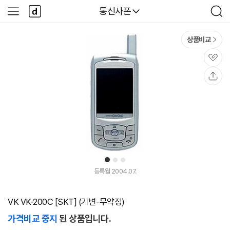
본문 바로가기
다
다나와
통신사폰
사
검
나
이
색
와
드
메
메
상품비교
인
뉴
관
심
공
유
1
2
3
등록월 2004.07.
VK VK-200C [SKT] (기변-무약정)
가격비교 중지
된 상품입니다.