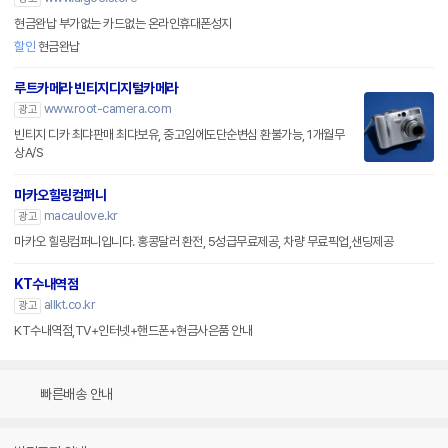
현금완납 부가없는 카드없는 온라인휴대폰성지
할인
현금완납
루트카메라 빈티지디지털카메라
www.root-camera.com
광고
빈티지 디카 최댜판매 최댜보유, 중고임에도단순변심 환불가능, 1개월무
상A/S
마카오힐링컴퍼니
macaulove.kr
광고
마카오 힐링컴퍼니입니다. 홍콩달러 환전, 5성급무료제공, 차량 무료픽업,샌딩제공
KT수내역점
allkt.co.kr
광고
KT수내역점,TV+인터넷+핸드폰+현금사은품 안내
빠른배송 안내