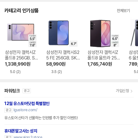
다.
카테고리 인기상품
전체보기
삼성전자 갤럭시Z
삼성전자 갤럭시S2
삼성전자 갤럭시Z
삼성
폴드8 256GB, SK
5 FE 256GB, SKT
폴드8 울트라 256
6 울
T 기기변경 완납
기기변경 완납
GB, SKT 기기변경
SKT
1,338,990
원
58,990
원
1,765,740
원
789
완납
5.0
(2)
3.5
(2)
5.
파워링크
가입신청
광고
12월 유스토어닷컴 특별할인
lgustore.com/
광고
유스토어 산타가 선물하는 인원별 추가 할인 이벤트!
휴대폰알고사는 성지
www.algo3.store
광고