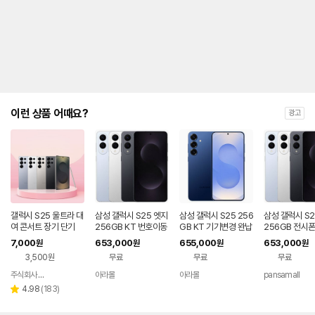
제
안
내
및
유
지
해
야
되
는
이런 상품 어때요?
광고
대
략
적
인
기
간
을
안
내
갤럭시 S25 울트라 대
삼성 갤럭시 S25 엣지
삼성 갤럭시 S25 256
삼성 갤럭시 S2
를
여 콘서트 장기 단기
256GB KT 번호이동
GB KT 기기변경 완납
256GB 전시폰
완납 80요금제
호이동 완납
나
7,000
653,000
655,000
653,000
원
원
원
원
타
3,500원
무료
무료
무료
내
는
주식회사 폰빌리지
아라몰
아라몰
pansamall
네이버
표
페이
리
4.98
(
183
)
별
입
뷰
점
니
수