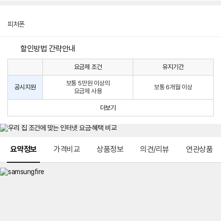
피처폰
할인방법 간략안내
요금제 조건
유지기간
통
통
신
보통 5만원 이상의
사
신
공시지원
보통 6개월 이상
요금제 사용
할
사
인
공
더보기
방
시
법
지
원
및
메뉴 네비게이션
선
요약정보
가격비교
상품정보
의견/리뷰
연관상품
택
약
정
주
적
용
요
금