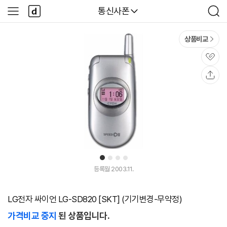
본문 바로가기
다
다나와
통신사폰
사
검
나
이
색
와
드
메
메
상품비교
인
뉴
관
심
공
유
1
2
3
4
등록월 2003.11.
LG전자 싸이언 LG-SD820 [SKT] (기기변경-무약정)
가격비교 중지
된 상품입니다.