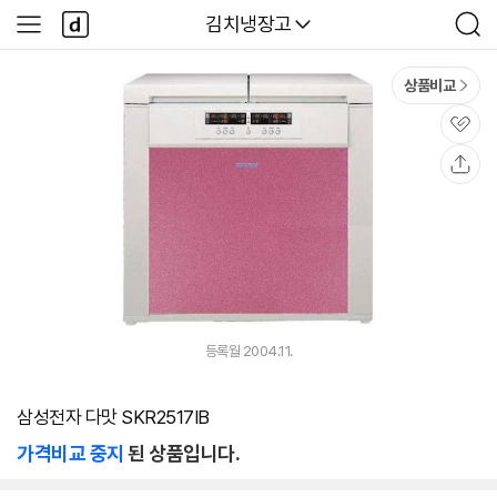
본문 바로가기
다
다나와
김치냉장고
사
검
나
이
색
와
드
메
메
상품비교
인
뉴
관
심
공
유
등록월 2004.11.
삼성전자 다맛 SKR2517IB
가격비교 중지
된 상품입니다.