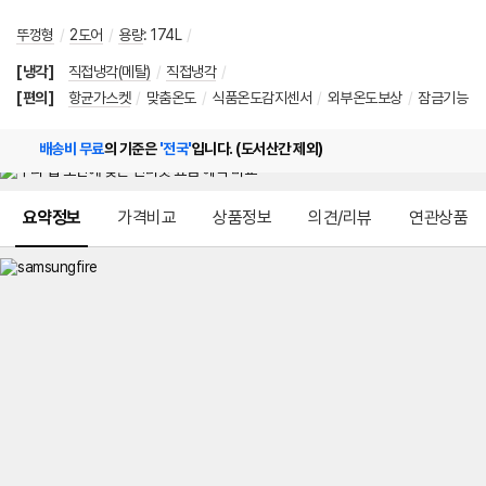
뚜껑형
/
2도어
/
용량
:
174L
/
[냉각]
직접냉각(메탈)
/
직접냉각
/
[편의]
항균가스켓
/
맞춤온도
/
식품온도감지센서
/
외부온도보상
/
잠금기능
배송비 무료
의 기준은
'전국'
입니다. (도서산간 제외)
메뉴 네비게이션
요약정보
가격비교
상품정보
의견/리뷰
연관상품