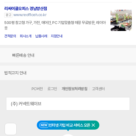
리싸이클오피스 경남양산점
www.reofficeh.co.kr
광고
500평 창고형 가구, 가전, 에어컨, PC 기업맞춤형 매장 무료방문, 레이아
웃
견적문의
회사소개
납품사례
지점안내
빠른배송 안내
법적고지 안내
PC버전
로그인
개인정보처리방침
고객센터
(주) 커넥트웨이브
인터넷 가입 비교 서비스 오픈
NEW
닫기
이
전