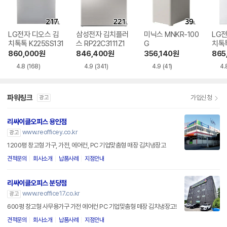
LG전자 디오스 김
삼성전자 김치플러
미닉스 MNKR-100
LG전
치톡톡 K225SS131
스 RP22C3111Z1
G
치톡톡
1
860,000
원
846,400
원
356,140
원
865
4.8
(168)
4.9
(341)
4.9
(41)
4.
파워링크
가입신청
광고
리싸이클오피스 용인점
www.reofficey.co.kr
광고
1200평 창고형 가구, 가전, 에어컨, PC 기업맞춤형 매장 김치냉장고
견적문의
회사소개
납품사례
지점안내
리싸이클오피스 분당점
www.reoffice17.co.kr
광고
600평 창고형 사무용가구 가전 에어컨 PC 기업맞춤형 매장 김치냉장고!
견적문의
회사소개
납품사례
지점안내