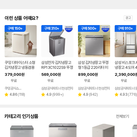
이런 상품 어때요?
광고
구매 150+
구매 310+
구매 500+
구매 910+
쿠잉 더마이스터 소형
삼성전자 김치냉장고
삼성 김치냉장고 뚜껑
삼성 비스포크 A
김치냉장고 냉동겸용
RP13C1022S9 뚜껑
형 1등급 220리터 미
냉장고 4도어 4
뚜껑형 발효숙성 K05
형 126리터 소형 미니
니 소형 냉동 2도어 스
등급 코타 화이트
379,000
569,000
899,000
2,390,000
원
원
원
5CGGB 그레이지
김장
탠드
0F49M1A)
무료
무료
무료
무료
쿠잉공식쇼핑몰
삼성공식파트너 현성전자
삼성공식파트너 현성전자
삼성공식파트너 
네이버
페이
리
리
리
리
4.86
(
118
)
4.9
(
999+
)
4.9
(
942
)
4.93
(
776
)
별
별
별
별
뷰
뷰
뷰
뷰
점
점
점
점
수
수
수
수
카테고리 인기상품
전체보기