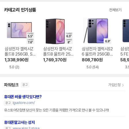
다.
카테고리 인기상품
전체보기
삼성전자 갤럭시Z
삼성전자 갤럭시Z
삼성전자 갤럭시S2
삼성
폴드8 256GB, SK
폴드8 울트라 256
6 울트라 256GB,
5 FE
T 기기변경 완납
GB, SKT 기기변경
SKT 기기변경 완납
기기
1,338,990
원
1,769,370
원
808,780
원
58,
완납
5.0
(2)
5.0
(54)
3.
파워링크
가입신청
광고
휴대폰 바꿀 생각 있다면?
lgustore.com/
광고
유스토어닷컴엔 당신이 찾는 모든 기종을 저렴한 가격으로 만나 볼 수 있으니까!
휴대폰알고사는 성지
www.algo3.store
광고