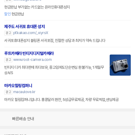
현금완납 부가없는 카드없는 온라인휴대폰성지
할인
현금완납
제주도 서귀포 휴대폰 성지
pf.kakao.com/_xiyrsX
광고
서귀포휴대폰성지 블링폰 서귀포점, 친절한 상담과 최저가 약속 드립니다
루트카메라 빈티지디지털카메라
www.root-camera.com
광고
빈티지 디카 최댜판매 최댜보유, 중고임에도단순변심 환불가능, 1개월무
상A/S
마카오힐링컴퍼니
macaulove.kr
광고
마카오 힐링컴퍼니입니다. 홍콩달러 환전, 5성급무료제공, 차량 무료픽업,샌딩제공
빠른배송 안내