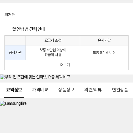
피처폰
할인방법 간략안내
요금제 조건
유지기간
통
통
신
보통 5만원 이상의
사
신
공시지원
보통 6개월 이상
요금제 사용
할
사
인
공
더보기
방
시
법
지
원
및
메뉴 네비게이션
선
요약정보
가격비교
상품정보
의견/리뷰
연관상품
택
약
정
주
적
용
요
금