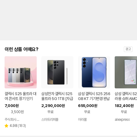
제
안
내
및
유
지
해
야
되
는
이런 상품 어때요?
광고
대
략
적
인
기
간
을
안
내
갤럭시 S25 울트라 대
삼성전자 갤럭시 S25
삼성 갤럭시 S25 256
삼성 갤럭시 S2
를
여 콘서트 장기 단기
울트라 5G 1TB [자급
GB KT 기기변경 완납
라용 슈퍼 AMO
제] 티타늄블랙
CD 디스플레이
나
7,000
2,290,000
655,000
182,400
원
원
원
원
스크린 디지타이
타
3,500원
무료
무료
무료
셈블리 (S25U)
내
품
는
주식회사 폰빌리지
스마트리퍼몰
아라몰
aliexpress
네이버
표
페이
리
4.98
(
183
)
별
입
뷰
점
니
수