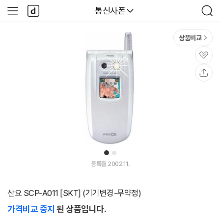
본문 바로가기
다
다나와
통신사폰
사
검
나
이
색
와
드
메
메
상품비교
인
뉴
관
심
공
유
1
2
등록월 2002.11.
산요 SCP-A011 [SKT] (기기변경-무약정)
가격비교 중지
된 상품입니다.