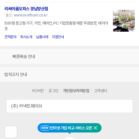
리싸이클오피스 경남양산점
www.reofficeh.co.kr
광고
500평 창고형 가구, 가전, 에어컨, PC 기업맞춤형 매장 무료방문, 레이아
웃
견적문의
회사소개
납품사례
지점안내
빠른배송 안내
법적고지 안내
PC버전
로그인
개인정보처리방침
고객센터
(주) 커넥트웨이브
인터넷 가입 비교 서비스 오픈
NEW
닫기
이
전