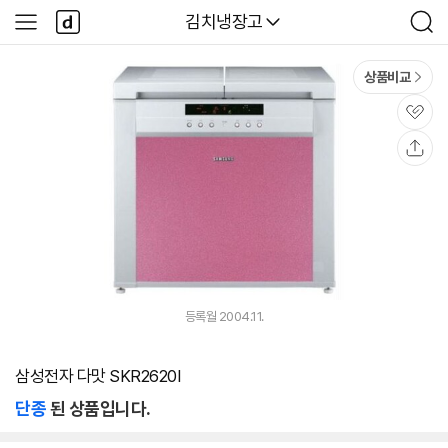
본문 바로가기
다
다나와
김치냉장고
사
검
나
이
색
와
드
메
메
상품비교
인
뉴
관
심
공
유
등록월 2004.11.
삼성전자 다맛 SKR2620I
단종
된 상품입니다.