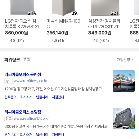
LG전자 디오스 김
미닉스 MNKR-100
삼성전자 김치플러
LG전
치톡톡 K225SS131
G
스 RP22C3111Z1
치톡톡
1
860,000
원
356,140
원
849,000
원
888
4.8
(171)
4.9
(41)
4.9
(404)
4.
파워링크
가입신청
광고
리싸이클오피스 용인점
www.reofficey.co.kr
광고
1200평 창고형 가구, 가전, 에어컨, PC 기업맞춤형 매장 김치냉장고
견적문의
회사소개
납품사례
지점안내
리싸이클오피스 분당점
www.reoffice17.co.kr
광고
600평 창고형 사무용가구 가전 에어컨 PC 기업맞춤형 매장 김치냉장고!
견적문의
회사소개
납품사례
지점안내