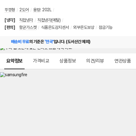
뚜껑형
/
2도어
/
용량
:
202L
/
[냉각]
직접냉각
/
직접냉각(메탈)
/
[편의]
항균가스켓
/
식품온도감지센서
/
외부온도보상
/
잠금기능
배송비 무료
의 기준은
'전국'
입니다. (도서산간 제외)
메뉴 네비게이션
요약정보
가격비교
상품정보
의견/리뷰
연관상품