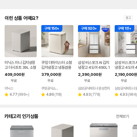
이런 상품 어때요?
광고
구매 150+
구매 920+
구매 1천+
미닉스 미니 김치냉장
쿠잉 더마이스터 소형
삼성 비스포크 AI 김치
삼성 비스포크 A
고 더시프트 39L 소형
김치냉장고 냉동겸용
냉장고 4도어 490L 1
냉장고 4도어 4
뚜껑형
뚜껑형 발효숙성 K05
등급 코타 화이트(RK7
에센셜 화이트(
409,000
379,000
2,390,000
2,190,000
원
원
원
원
5CGGB 그레이지
0F49M1A)
F49M2ZD)
무료
무료
무료
무료
미닉스
쿠잉공식쇼핑몰
삼성공식파트너 문성전자
삼성공식파트너 
네이버
페이
리
리
리
리
4.77
(
999+
)
4.86
(
118
)
4.93
(
778
)
4.93
(
984
)
별
별
별
별
뷰
뷰
뷰
뷰
점
점
점
점
수
수
수
수
카테고리 인기상품
전체보기