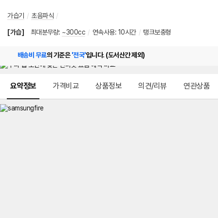
가습기
/
초음파식
/
[가습]
최대분무량
:
~300cc
/
연속사용
:
10시간
/
탱크보충형
배송비 무료
의 기준은
'전국'
입니다. (도서산간 제외)
메뉴 네비게이션
요약정보
가격비교
상품정보
의견/리뷰
연관상품