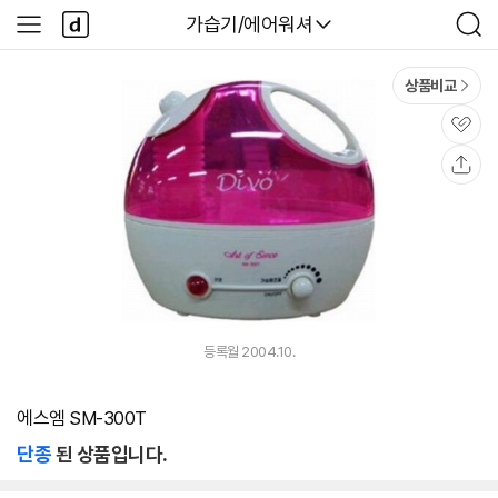
본문 바로가기
다
다나와
가습기/에어워셔
사
검
나
이
색
와
드
메
메
상품비교
인
뉴
관
심
공
유
등록월 2004.10.
에스엠 SM-300T
단종
된 상품입니다.