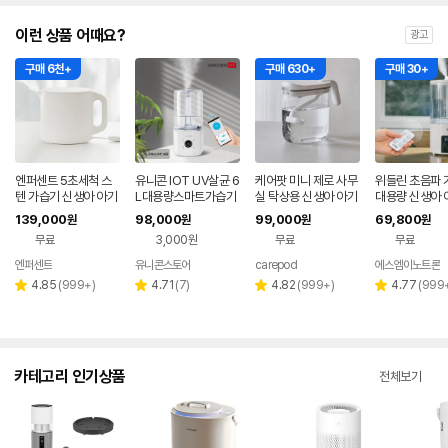
이런 상품 어때요?
광고
구매 6천+
구매 630+
구매 30+
엔퍼센트 5초세척 스
유니콘 IOT UV살균 6
케어팟 미니 제로 사무
위들린 초음파 
텐 가습기 신생아 아기
L대용량스마트가습기
실 탁상용 신생아 아기
대용량 신생아 
가습기 화이트
IOT 앱연동 WIFI어플
가습기 MS021P
무실 통세척 가
139,000
98,000
99,000
69,800
원
원
원
원
연동 리모컨지원 TL-
소음
무료
3,000원
무료
무료
HM60V
엔퍼센트
유니콘스토어
carepod
에스엠이노트론
네이버
페이
리
리
리
리
4.85
(
999+
)
4.71
(
7
)
4.82
(
999+
)
4.77
(
999
별
별
별
별
뷰
뷰
뷰
뷰
점
점
점
점
수
수
수
수
카테고리 인기상품
전체보기