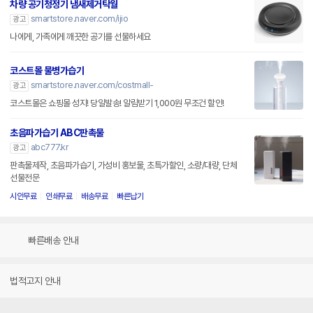
차량 공기청정기 냄새제거탁월
smartstore.naver.com/ijio
광고
나에게, 가족에게 깨끗한 공기를 선물하세요
코스트몰 물병가습기
smartstore.naver.com/costmall-
광고
코스트몰은 쇼핑몰 성지! 당일발송! 알림받기 1,000원 무조건 할인!
초음파가습기 ABC판촉물
abc777.kr
광고
판촉물제작, 초음파가습기, 가성비 홍보물, 초특가할인, 소량/대량, 단체
선물전문
시안무료
인쇄무료
배송무료
빠른납기
빠른배송 안내
법적고지 안내