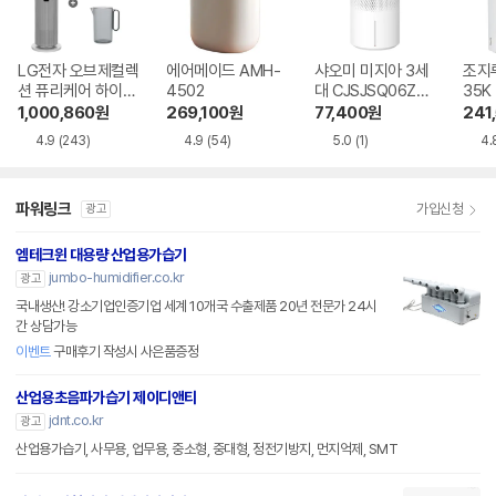
LG전자 오브제컬렉
에어메이드 AMH-
샤오미 미지아 3세
조지루
션 퓨리케어 하이드
4502
대 CJSJSQ06ZM
35K
로타워 HY705RS
Z
1,000,860
원
269,100
원
77,400
원
241
UABM
4.9
(243)
4.9
(54)
5.0
(1)
4.
파워링크
가입신청
광고
엠테크윈 대용량 산업용가습기
jumbo-humidifier.co.kr
광고
국내생산! 강소기업인증기업 세계 10개국 수출제품 20년 전문가 24시
간 상담가능
이벤트
구매후기 작성시 사은품증정
산업용초음파가습기 제이디앤티
jdnt.co.kr
광고
산업용가습기, 사무용, 업무용, 중소형, 중대형, 정전기방지, 먼지억제, SMT