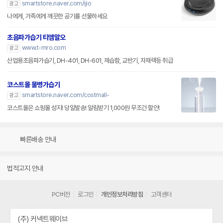
smartstore.naver.com/ijio
광고
나에게, 가족에게 깨끗한 공기를 선물하세요
초음파가습기 티엠알오
www.t-mro.com
광고
산업용초음파가습기, DH-401, DH-601, 제습함, 교반기, 자재랙등 취급
코스트몰 물병가습기
smartstore.naver.com/costmall-
광고
코스트몰은 쇼핑몰 성지! 당일발송! 알림받기 1,000원 무조건 할인!
빠른배송 안내
법적고지 안내
PC버전
로그인
개인정보처리방침
고객센터
(주) 커넥트웨이브