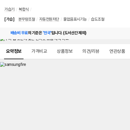
가습기
/
복합식
/
[가습]
분무량조절
/
자동전원차단
/
물없음표시기능
/
습도조절
배송비 무료
의 기준은
'전국'
입니다. (도서산간 제외)
메뉴 네비게이션
요약정보
가격비교
상품정보
의견/리뷰
연관상품