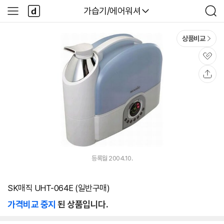
본문 바로가기
다
다나와
가습기/에어워셔
사
검
나
이
색
와
드
메
메
상품비교
인
뉴
관
심
공
유
등록월 2004.10.
SK매직 UHT-064E (일반구매)
가격비교 중지
된 상품입니다.