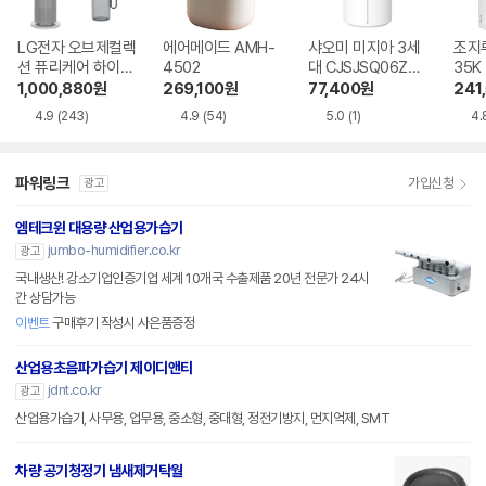
LG전자 오브제컬렉
에어메이드 AMH-
샤오미 미지아 3세
조지루
션 퓨리케어 하이드
4502
대 CJSJSQ06ZM
35K
로타워 HY705RS
Z
1,000,880
원
269,100
원
77,400
원
241
UABM
4.9
(243)
4.9
(54)
5.0
(1)
4.
파워링크
가입신청
광고
엠테크윈 대용량 산업용가습기
jumbo-humidifier.co.kr
광고
국내생산! 강소기업인증기업 세계 10개국 수출제품 20년 전문가 24시
간 상담가능
이벤트
구매후기 작성시 사은품증정
산업용초음파가습기 제이디앤티
jdnt.co.kr
광고
산업용가습기, 사무용, 업무용, 중소형, 중대형, 정전기방지, 먼지억제, SMT
차량 공기청정기 냄새제거탁월