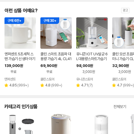
이런 상품 어때요?
광고
구매 6천+
구매 30+
엔퍼센트 5초세척 스
쿨린 스마트 초음파 대
유니콘 IOT UV살균 6
쿨린 모션 초음
텐 가습기 신생아 아기
용량 가습기 4L CL41
L대용량스마트가습기
미니 가습기 CL
가습기 화이트
0T
IOT 앱연동 WIFI어플
139,000
69,900
98,000
32,900
원
원
원
원
연동 리모컨지원 TL-
무료
무료
3,000원
3,000원
HM60V
엔퍼센트
쿨린스토어
유니콘스토어
쿨린스토어
네이버
페이
리
리
리
리
4.85
(
999+
)
4.8
(
999+
)
4.71
(
7
)
4.7
(
999+
)
별
별
별
별
뷰
뷰
뷰
뷰
점
점
점
점
수
수
수
수
카테고리 인기상품
전체보기