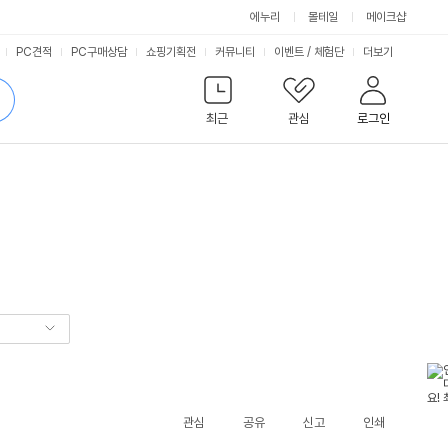
에누리
몰테일
메이크샵
서
PC견적
PC구매상담
쇼핑기획전
커뮤니티
이벤트
/
체험단
더보기
비
검
색
최근
관심
로그인
스
관심
공유
신고
인쇄