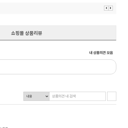
이
다
전
음
보
보
기
기
쇼핑몰 상품리뷰
내 상품의견 모음