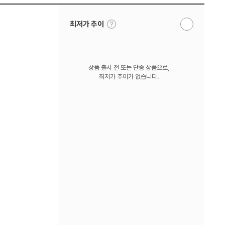
툴
최저가 추이
알
팁
림
보
받
기
기
상품 출시 전 또는 단종 상품으로,
최저가 추이가 없습니다.