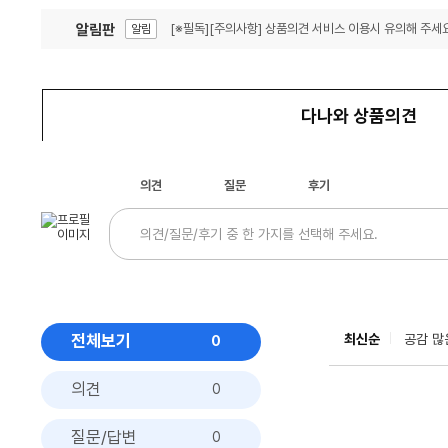
알림판
[※필독][주의사항] 상품의견 서비스 이용시 유의해 주세요
알림
잦은 오류, PC속도 잡자! PC안정화 위해 이건 꼭!
알림
다나와 상품의견
의견
질문
후기
전체보기
최신순
공감 많
0
의견
0
질문/답변
0