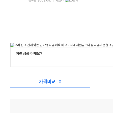
등록월: 2003.09.
제조사:
이런 상품 어때요?
가격비교
0
가
격
비
교