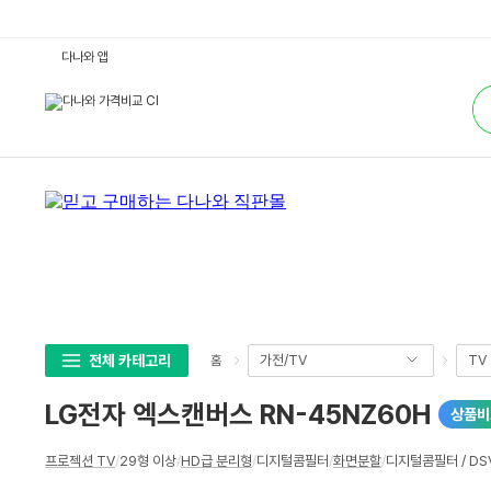
L
다나와 앱
G
전
통
자
합
엑
검
스
색
캔
버
스
R
N
-
4
5
N
Z
6
0
H
:
다
전체 카테고리
가전/TV
TV
홈
나
와
가
LG전자 엑스캔버스 RN-45NZ60H
상품비
격
비
교
상
프로젝션 TV
/
29형 이상
/
HD급 분리형
/
디지털콤필터
/
화면분할
/
디지털콤필터 / DSVM
세
스