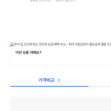
등록월: 2003.10.
제조사: 흥보교역
이런 상품 어때요?
가격비교
0
가
격
비
교