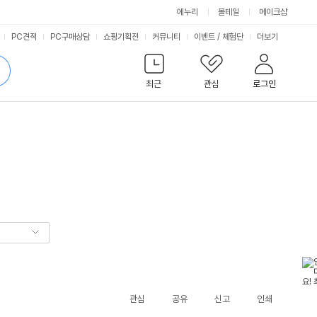
에누리
몰테일
메이크샵
서
PC견적
PC구매상담
쇼핑기획전
커뮤니티
이벤트
/
체험단
더보기
비
검
색
최근
관심
로그인
스
관심
공유
신고
인쇄