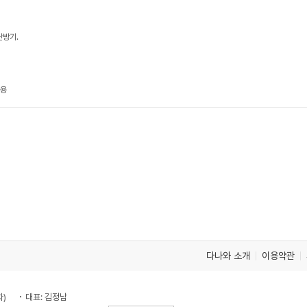
난방기.
사용
다나와 소개
이용약관
차)
대표: 김정남