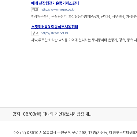
예네 천장형전기온풍기제조판매
광고
http://www.yene.co.kr
천장형온풍기, 욕실용전기, 화장실동파방지온풍기, 산업용, 사무실용, 가정용
스팟히터X3 이동식무시동히터
광고
http://steampot.kr
차박,루프탑,카라반,낚시등 야외에 설치하는 무시동히터 온풍기, 경유, 등유 
공지
08/03(월) 다나와 개인정보처리방침 개정 안내
주소 (우) 08510 서울특별시 금천구 벚꽃로 298, 17층(가산동, 대륭포스트타워6