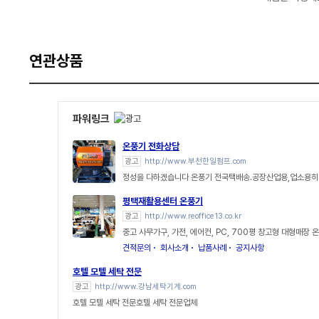
연관상품
파워링크
온풍기 전화상담
광고
http://www.부천한일펌프.com
정성을 다하겠습니다 온풍기 전국택배송.공장산업용,업소용
평택재활용센터 온풍기
광고
http://www.reoffice13.co.kr
중고 사무가구, 가전, 에어컨, PC, 700평 창고형 대형매장 
견적문의
회사소개
납품사례
공지사항
호텔 모텔 세탁 전문
광고
http://www.강남세탁기계.com
호텔 모텔 세탁 전문호텔 세탁 전문업체