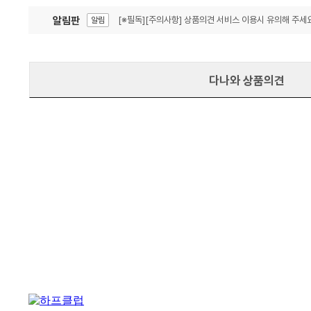
알림판
[※필독][주의사항] 상품의견 서비스 이용시 유의해 주세요
알림
잦은 오류, PC속도 잡자! PC안정화 위해 이건 꼭!
알림
다나와 상품의견