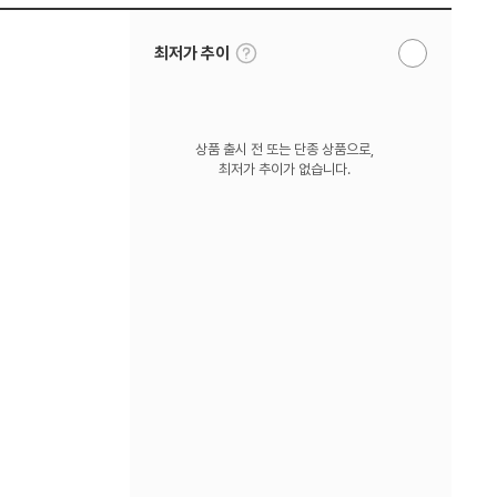
툴
최저가 추이
알
팁
림
보
받
기
기
상품 출시 전 또는 단종 상품으로,
최저가 추이가 없습니다.