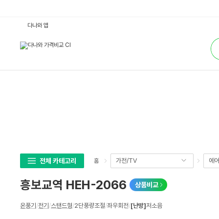
흥
다나와 앱
보
교
통
역
합
H
검
E
색
H
-
2
0
6
6
:
다
나
와
가
격
비
교
전체 카테고리
가전/TV
에어
홈
흥보교역 HEH-2066
상품비교
상
온풍기
/
전기
/
스탠드형
/
2단풍량조절
/
좌우회전
/
[난방]
저소음
세
스