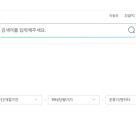
자동차
조립PC
컨/계절가전
히터/난방기기
온풍기/팬히터