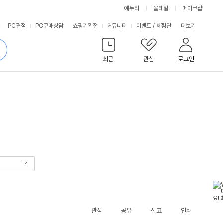
에누리
몰테일
메이크샵
서
PC견적
PC구매상담
쇼핑기획전
커뮤니티
이벤트
/
체험단
더보기
비
검
색
최근
관심
로그인
스
관심
공유
신고
인쇄