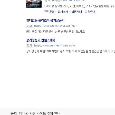
광고
http://www.reofficey.co.kr
1200평 창고형 가구, 가전, 에어컨, PC 기업맞춤형 매장 
견적문의
회사소개
납품사례
지점안내
필터없는 플라즈마 공기살균기
광고
https://smartstore.naver.com/klarr
공기 청정과는 다른 공기 살균 솔루션을 만나보세요
공기청정기 썬헬스케어
광고
http://www.sunhealthcare.co.kr
공기청정기 특판! 초미세먼지 황사 악취 미세 오염물질 생활건강 헬스케어 쇼
공지
다나와 사칭 사이트 주의 안내