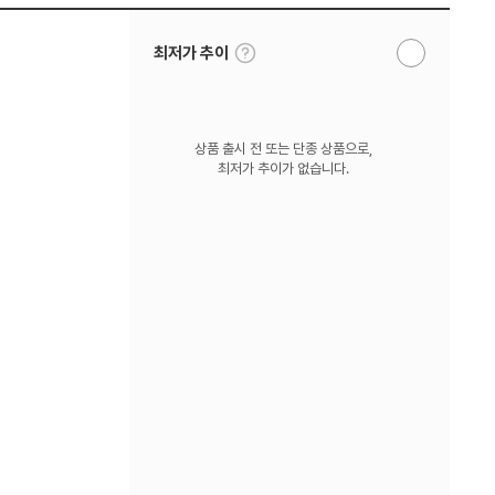
툴
최저가 추이
알
팁
림
보
받
기
기
상품 출시 전 또는 단종 상품으로,
최저가 추이가 없습니다.