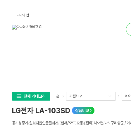
L
다나와 앱
G
전
통
자
합
L
검
A
색
-
1
0
3
S
D
:
다
나
와
가
격
비
교
전체 카테고리
가전/TV
에어
홈
LG전자 LA-103SD
상품비교
상
공기청정기
/
알러지원인물질제거
/
[센서/모드]
자동
/
[편의]
리모컨
/
나노구리항균 / 
세
스