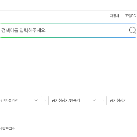
자동차
조립PC
컨/계절가전
공기청정기/환풍기
공기청정기
에메랄드그린