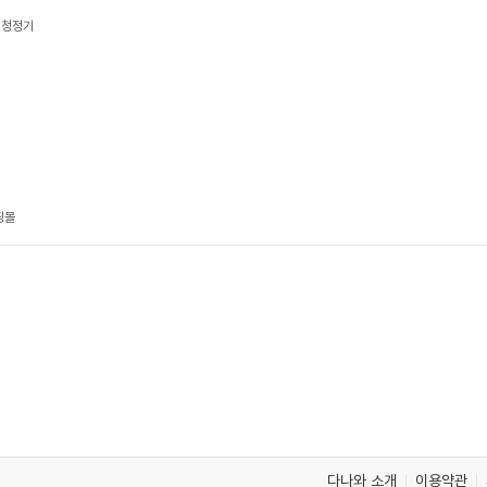
공기청정기
핑몰
다나와 소개
이용약관