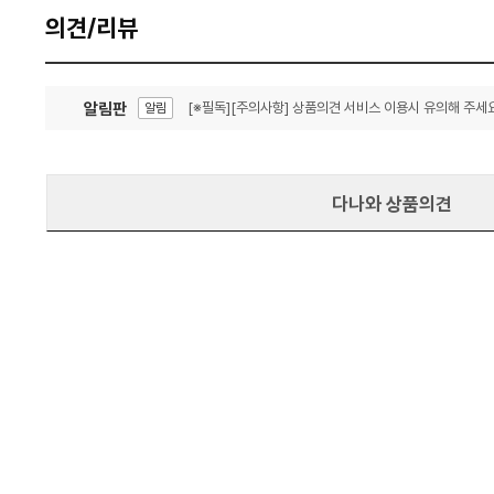
의견/리뷰
알림판
[※필독][주의사항] 상품의견 서비스 이용시 유의해 주세요
알림
잦은 오류, PC속도 잡자! PC안정화 위해 이건 꼭!
알림
다나와 상품의견