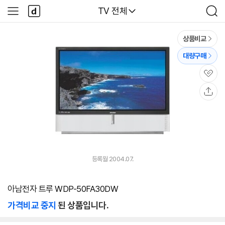
본문 바로가기
다
다나와
TV 전체
사
검
나
이
색
와
드
메
메
상품비교
인
뉴
대량구매
관
심
공
유
등록월 2004.07.
아남전자 트루 WDP-50FA30DW
가격비교 중지
된 상품입니다.