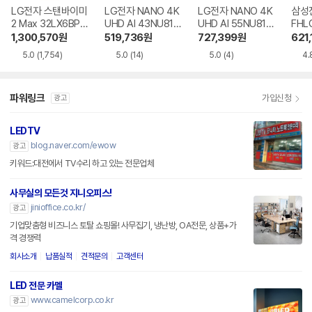
LG전자 스탠바이미
LG전자 NANO 4K
LG전자 NANO 4K
삼성전
2 Max 32LX6BPG
UHD AI 43NU810
UHD AI 55NU810
FHL
A
BENA
BENA
1,300,570
원
519,736
원
727,399
원
621,
5.0
(1,754)
5.0
(14)
5.0
(4)
4.
파워링크
가입신청
광고
LEDTV
blog.naver.com/ewow
광고
키워드:대전에서 TV수리 하고 있는 전문업체
사무실의 모든것 지니오피스!
jinioffice.co.kr/
광고
기업맞춤형 비즈니스 토탈 쇼핑몰! 사무집기, 냉난방, OA전문, 상품+가
격 경쟁력
회사소개
납품실적
견적문의
고객센터
LED 전문 카멜
www.camelcorp.co.kr
광고