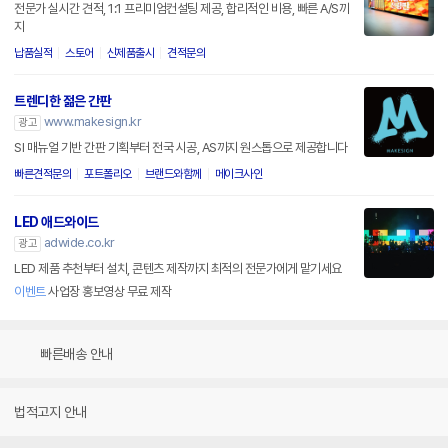
전문가 실시간 견적, 1:1 프리미엄컨설팅 제공, 합리적인 비용, 빠른 A/S까
지
납품실적
스토어
신제품출시
견적문의
트렌디한 젊은 간판
www.makesign.kr
광고
SI 매뉴얼 기반 간판 기획부터 전국 시공, AS까지 원스톱으로 제공합니다
빠른견적문의
포트폴리오
브랜드와함께
메이크사인
LED 애드와이드
adwide.co.kr
광고
LED 제품 추천부터 설치, 콘텐츠 제작까지 최적의 전문가에게 맡기세요
이벤트
사업장 홍보영상 무료 제작
빠른배송 안내
법적고지 안내