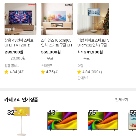
창홍 43인치 스마트
스타인즈 165cm(65
더함 화이트 스마트TV
UHD TV 120Hz
인치) 스마트 구글 UH
81cm(32인치) 구글
D TV KKZ6500SU
5.0 QLED 이동식TV
289,100
569,000
341,900
원
원
최저
원
H 중소기업 1등급
20,000원
무료
무료
창홍 공식스토어
스타인즈
더함
네이버
네이버
페이
페이
리
리
리
4.84
(
43
)
4.75
(
4
)
4.84
(
999+
)
별
별
별
뷰
뷰
뷰
판매처2
점
점
점
수
수
수
카테고리 인기상품
전체보기