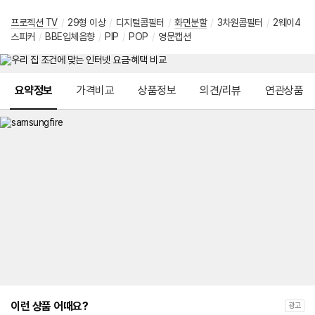
프로젝션 TV
/
29형 이상
/
디지털콤필터
/
화면분할
/
3차원콤필터
/
2웨이4
스피커
/
BBE입체음향
/
PIP
/
POP
/
영문캡션
메뉴 네비게이션
요약정보
가격비교
상품정보
의견/리뷰
연관상품
이런 상품 어때요?
광고