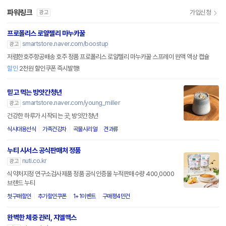
파워링크
가입신청
광고
프로폴리스 로얄젤리 마누카꿀
smartstore.naver.com/boostup
광고
저렴한호주항공배송 호주 정품 프로폴리스 로얄젤리 마누카꿀 스프레이 원액 액상 캡슐
할인
2천원 할인쿠폰 즉시발행!
믿고 먹는 방앗간청년
smartstore.naver.com/young_miller
광고
건강한 하루가 시작되는 곳, 방앗간청년
식사대용선식
가족건강차
곡물시리얼
견과류
누티 시서스 공식판매처 정품
nuti.co.kr
광고
식약처지정 연구소검사제품 정품 공식인증몰 누적판매수량 400,0000
브랜드 누티
첫구매할인
추가할인쿠폰
1+1이벤트
구매평4만건
완벽한 체중 관리, 지엘맥스