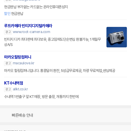
현금완납 부가없는 카드없는 온라인휴대폰성지
할인
현금완납
루트카메라 빈티지디지털카메라
www.root-camera.com
광고
빈티지 디카 최댜판매 최댜보유, 중고임에도단순변심 환불가능, 1개월무
상A/S
마카오힐링컴퍼니
macaulove.kr
광고
마카오 힐링컴퍼니입니다. 홍콩달러 환전, 5성급무료제공, 차량 무료픽업,샌딩제공
KT수내역점
allkt.co.kr
광고
수내역 1번출구 앞 KT매장, 방문 출장, 개통까지 한번에
빠른배송 안내