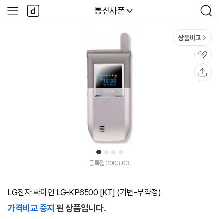
본문 바로가기
다
다나와
통신사폰
사
검
나
이
색
와
드
메
메
상품비교
인
뉴
관
심
공
유
1
2
3
4
등록월 2003.03.
LG전자 싸이언 LG-KP6500 [KT] (기변-무약정)
가격비교 중지
된 상품입니다.