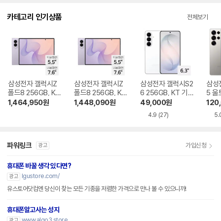
니
다.
카테고리 인기상품
전체보기
삼성전자 갤럭시Z
삼성전자 갤럭시Z
삼성전자 갤럭시S2
삼성
폴드8 256GB, KT
폴드8 256GB, KT
6 256GB, KT 기기
5 울
기기변경 완납
번호이동 완납
변경 완납
KT 
1,464,950
원
1,448,090
원
49,000
원
120
4.9
(27)
5.
파워링크
가입신청
광고
휴대폰 바꿀 생각 있다면?
lgustore.com/
광고
유스토어닷컴엔 당신이 찾는 모든 기종을 저렴한 가격으로 만나 볼 수 있으니까!
휴대폰알고사는 성지
www.algo3.store
광고