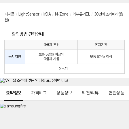
피처폰
/
LightSensor
/
lrDA
/
N-Zone
/
외부유기EL
/
30만화소카메라(옵
션)
할인방법 간략안내
요금제 조건
유지기간
통
통
신
보통 5만원 이상의
사
신
공시지원
보통 6개월 이상
요금제 사용
할
사
인
공
더보기
방
시
법
지
원
및
메뉴 네비게이션
선
요약정보
가격비교
상품정보
의견/리뷰
연관상품
택
약
정
주
적
용
요