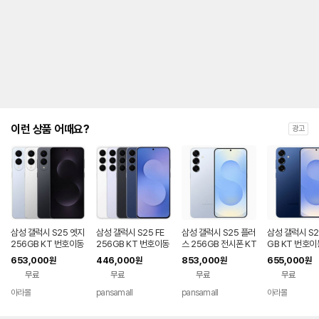
금
제
안
내
및
유
지
해
야
되
는
이런 상품 어때요?
광고
대
략
적
인
기
간
을
안
내
삼성 갤럭시 S25 엣지
삼성 갤럭시 S25 FE
삼성 갤럭시 S25 플러
삼성 갤럭시 S2
를
256GB KT 번호이동
256GB KT 번호이동
스 256GB 전시폰 KT
GB KT 번호이
완납 80요금제
공시지원 완납
번호이동 완납 90요금
80요금제
나
653,000
446,000
853,000
655,000
원
원
원
원
제
타
무료
무료
무료
무료
내
는
아라몰
pansamall
pansamall
아라몰
표
입