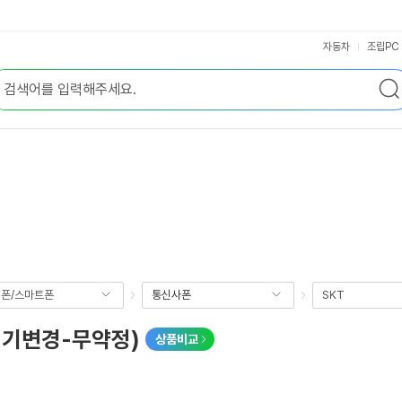
자동차
조립PC
폰/스마트폰
통신사폰
SKT
(기기변경-무약정)
상품비교