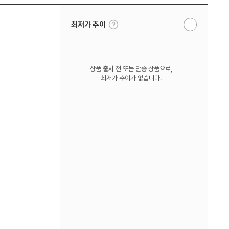
툴
최저가 추이
알
팁
림
보
받
기
기
상품 출시 전 또는 단종 상품으로,
최저가 추이가 없습니다.