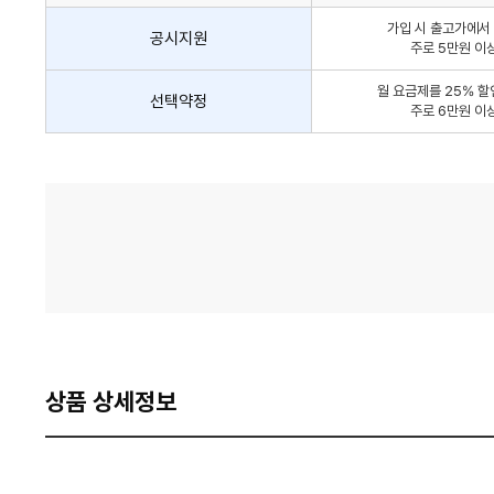
인
가입 시 출고가에서 
방
공시지원
주로 5만원 이
법
간
월 요금제를 25% 할
선택약정
략
주로 6만원 이
안
내
가
격
비
교
상품 상세정보