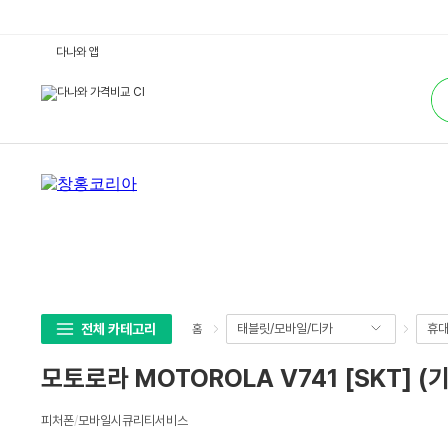
모
다나와 앱
토
로
통
라
합
M
검
O
색
T
O
R
O
L
A
V
7
4
1
[S
K
T]
(기
기
전체 카테고리
태블릿/모바일/디카
휴대
홈
변
경-
무
모토로라 MOTOROLA V741 [SKT] 
약
정)
:
상
다
피처폰
/
모바일시큐리티서비스
세
나
와
스