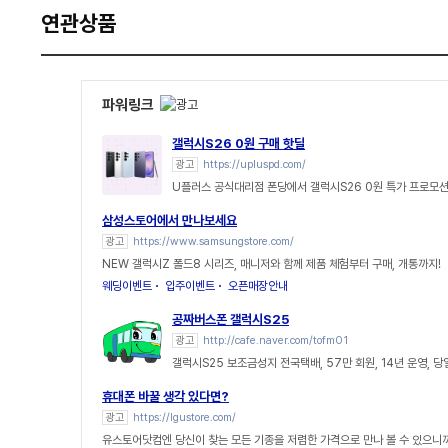
연관상품
파워링크
갤럭시S26 0원 구매 핫딜
광고
https://upluspd.com/
U플러스 공식대리점 폰당에서 갤럭시S26 0원 특가 프로모션
삼성스토어에서 만나보세요
광고
https://www.samsungstore.com/
NEW 갤럭시Z 폴드8 시리즈, 매니저와 함께 제품 체험부터 구매, 개통까지!
웨딩이벤트
입주이벤트
오픈매장안내
공짜버스폰 갤럭시S25
광고
http://cafe.naver.com/tofm01
갤럭시S25 보조금성지 전국택배, 57만 회원, 14년 운영, 
휴대폰 바꿀 생각 있다면?
광고
https://lgustore.com/
유스토어닷컴엔 당신이 찾는 모든 기종을 저렴한 가격으로 만나 볼 수 있으니까