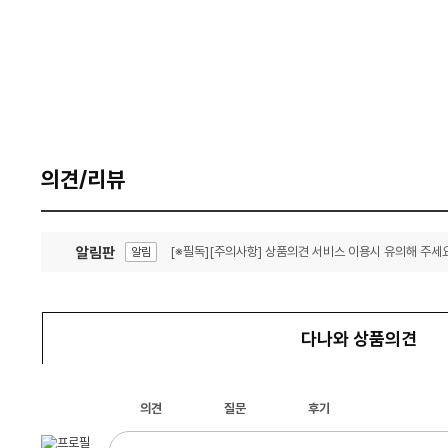
의견/리뷰
알림판
[※필독][주의사항] 상품의견 서비스 이용시 유의해 주세요
알림
잦은 오류, PC속도 잡자! PC안정화 위해 이건 꼭!
알림
다나와 상품의견
의견
질문
후기