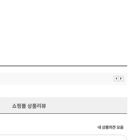
이
다
전
음
보
보
기
기
쇼핑몰 상품리뷰
내 상품의견 모음