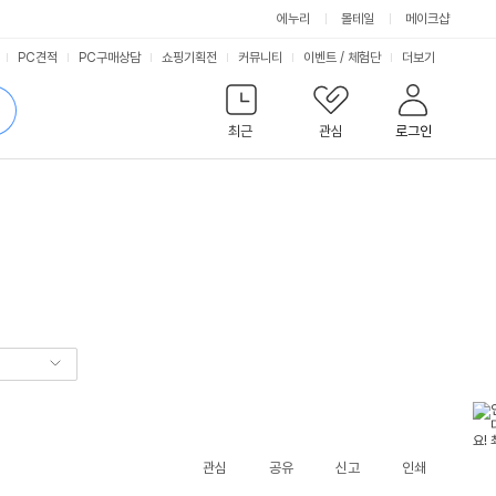
에누리
몰테일
메이크샵
서
PC견적
PC구매상담
쇼핑기획전
커뮤니티
이벤트
/
체험단
더보기
비
검
색
최근
관심
로그인
스
관심
공유
신고
인쇄