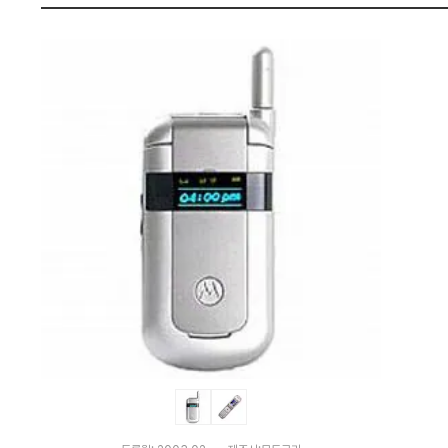
가
펙
격
비
교