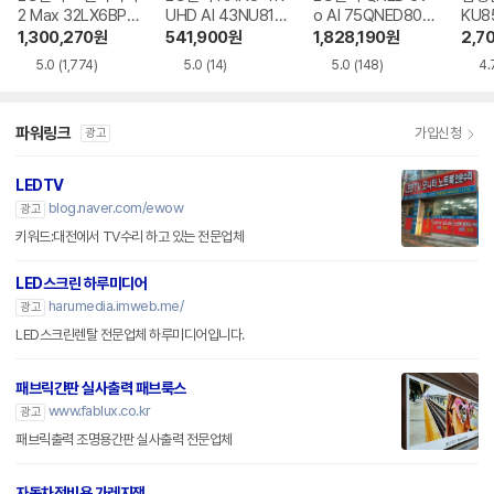
2 Max 32LX6BPG
UHD AI 43NU810
o AI 75QNED80B
KU8
A
BENA
EA
R
1,300,270
원
541,900
원
1,828,190
원
2,7
5.0
(1,774)
5.0
(14)
5.0
(148)
4.
파워링크
가입신청
광고
LEDTV
blog.naver.com/ewow
광고
키워드:대전에서 TV수리 하고 있는 전문업체
LED스크린 하루미디어
harumedia.imweb.me/
광고
LED스크린렌탈 전문업체 하루미디어입니다.
패브릭간판 실사출력 패브룩스
www.fablux.co.kr
광고
패브릭출력 조명용간판 실사출력 전문업체
자동차정비용 가레지잭