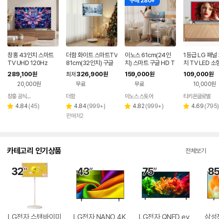
구매 280+
창홍 43인치 스마트
더함 화이트 스마트TV
이노스 61cm(24인
1등급 LG 패널
TV UHD 120Hz
81cm(32인치) 구글
치) 스마트 구글 HD T
치 TV LED 소
5.0 QLED 이동식TV
V 넷플릭스 유튜브 캠
티비 이동식TV
289,100
326,900
159,000
109,000
원
최저
원
원
원
핑 소형 티비 익일배송
캠핑 글램핑 병
20,000원
무료
무료
10,000원
창홍 공식스토어
더함
이노스 스토어
타키온글로벌
네이버
페이
리
리
리
리
4.84
(
45
)
4.84
(
999+
)
4.82
(
999+
)
4.69
(
795
)
별
별
별
별
뷰
뷰
뷰
뷰
판매처2
점
점
점
점
수
수
수
수
카테고리 인기상품
전체보기
LG전자 스탠바이미
LG전자 NANO 4K
LG전자 QNED ev
삼성전