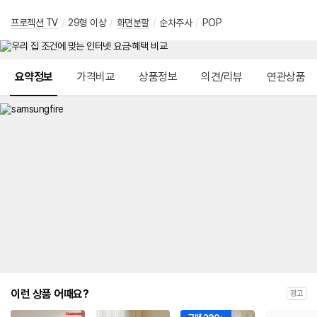
프로젝션 TV
/
29형 이상
/
화면분할
/
순차주사
/
POP
메뉴 네비게이션
요약정보
가격비교
상품정보
의견/리뷰
연관상품
이런 상품 어때요?
광고