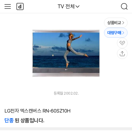
본문 바로가기
다
다나와
TV 전체
사
검
나
이
색
와
드
메
메
상품비교
인
뉴
대량구매
관
심
공
유
등록월 2002.02.
LG전자 엑스캔버스 RN-60SZ10H
단종
된 상품입니다.