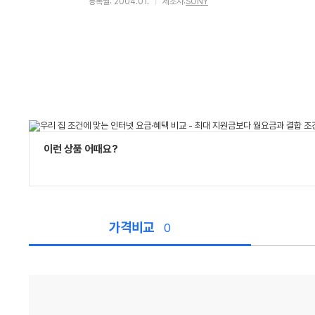
등록월: 2004.01.
제조사:
SONY
이런 상품 어때요?
가격비교
0
가
격
비
교