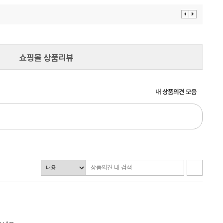
이
다
전
음
보
보
기
기
쇼핑몰 상품리뷰
내 상품의견 모음