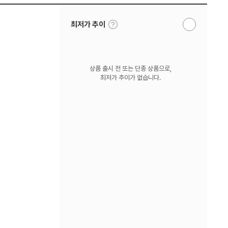
툴
최저가 추이
알
팁
림
보
받
기
기
상품 출시 전 또는 단종 상품으로,
최저가 추이가 없습니다.