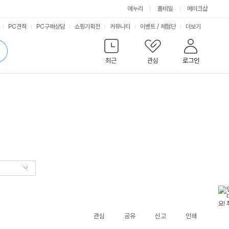
에누리
몰테일
메이크샵
서
PC견적
PC구매상담
쇼핑기획전
커뮤니티
이벤트
/
체험단
더보기
비
검
색
최근
관심
로그인
스
관심
공유
신고
인쇄