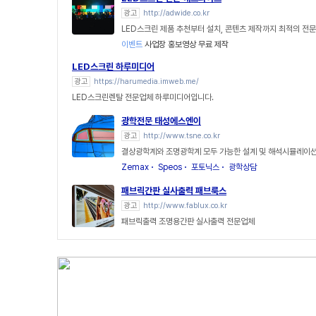
광고
http://adwide.co.kr
LED스크린 제품 추천부터 설치, 콘텐츠 제작까지 최적의 전
이벤트
사업장 홍보영상 무료 제작
LED스크린 하루미디어
광고
https://harumedia.imweb.me/
LED스크린렌탈 전문업체 하루미디어입니다.
광학전문 태성에스엔이
광고
http://www.tsne.co.kr
결상광학계와 조명광학계 모두 가능한 설계 및 해석시뮬레이션
Zemax
Speos
포토닉스
광학상담
패브릭간판 실사출력 패브룩스
광고
http://www.fablux.co.kr
패브릭출력 조명용간판 실사출력 전문업체