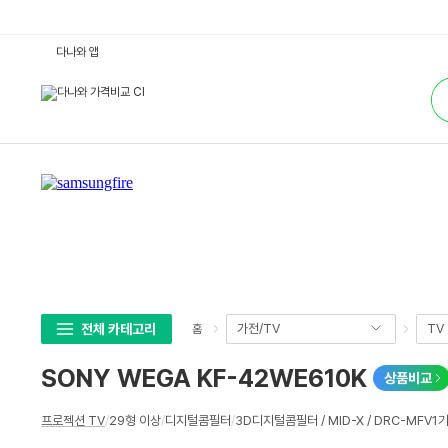
S
다나와 앱
O
N
통
Y
합
W
검
E
색
G
A
K
F
-
4
2
W
E
6
1
0
K
:
다
전체 카테고리
가전/TV
TV
홈
나
와
가
SONY WEGA KF-42WE610K
상품비교
격
비
교
상
프로젝션 TV
/
29형 이상
/
디지털콤필터
/
3D디지털콤필터 / MID-X / DRC-MF
세
스