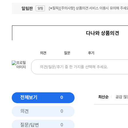
알림판
[※필독][주의사항] 상품의견 서비스 이용시 유의해 주세요
알림
잦은 오류, PC속도 잡자! PC안정화 위해 이건 꼭!
알림
다나와 상품의견
의견
질문
후기
전체보기
최신순
공감 많
0
의견
0
질문/답변
0