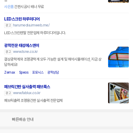
사은품
간판시공시 배너 무료
LED스크린 하루미디어
harumedia.imweb.me/
광고
LED스크린렌탈 전문업체 하루미디어입니다.
광학전문 태성에스엔이
www.tsne.co.kr
광고
결상광학계와 조명광학계 모두 가능한 설계 및 해석시뮬레이션, 지금 상
담하세요!
Zemax
Speos
포토닉스
광학상담
패브릭간판 실사출력 패브룩스
www.fablux.co.kr
광고
패브릭출력 조명용간판 실사출력 전문업체
빠른배송 안내