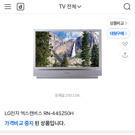
본문 바로가기
다
다나와
TV 전체
사
검
나
이
색
와
드
메
메
상품비교
인
뉴
대량구매
관
심
공
유
등록월 2003.09.
LG전자 엑스캔버스 RN-44SZ50H
가격비교 중지
된 상품입니다.