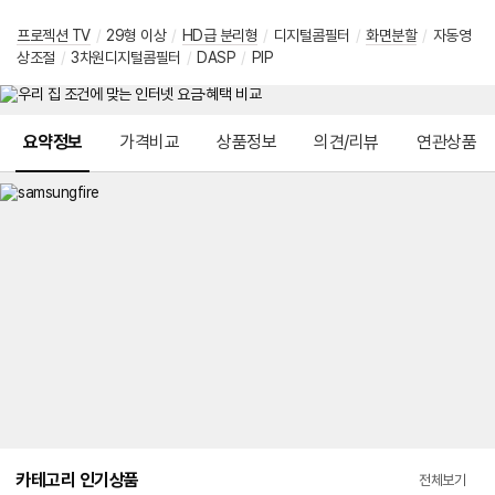
프로젝션 TV
/
29형 이상
/
HD급 분리형
/
디지털콤필터
/
화면분할
/
자동영
상조절
/
3차원디지털콤필터
/
DASP
/
PIP
메뉴 네비게이션
요약정보
가격비교
상품정보
의견/리뷰
연관상품
카테고리 인기상품
전체보기