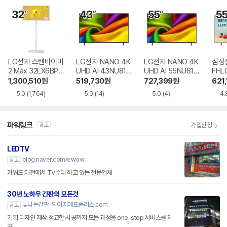
LG전자 스탠바이미
LG전자 NANO 4K
LG전자 NANO 4K
삼성전
2 Max 32LX6BPG
UHD AI 43NU810
UHD AI 55NU810
FHL
A
BENA
BENA
1,300,510
원
519,730
원
727,399
원
621,
5.0
(1,764)
5.0
(14)
5.0
(4)
4.
파워링크
가입신청
광고
LEDTV
blog.naver.com/ewow
광고
키워드:대전에서 TV수리 하고 있는 전문업체
30년 노하우 간판의 모든것
빛나는간판-와이지애드플러스.com
광고
기획 디자인 제작 정교한 시공까지 모든 과정을 one-stop 서비스를 제
공