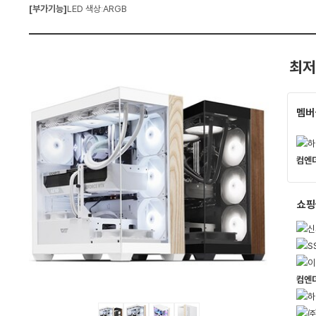
[부가기능]
LED 색상
:
ARGB
와
펙
가
격
비
교
최저
멤버
쇼핑