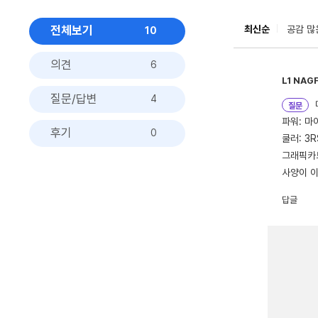
전체보기
최신순
공감 많
10
의견
6
L1
NAG
질문/답변
4
질문
파워: 마
후기
0
쿨러: 3R
그래픽카드
사양이 
답글