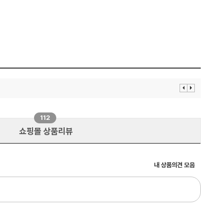
이
다
전
음
보
보
기
기
112
쇼핑몰 상품리뷰
내 상품의견 모음