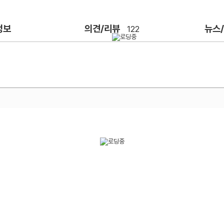
정보
의견/리뷰
뉴스
122