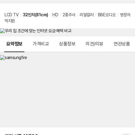
LCD TV
/
32인치(81cm)
/
HD
/
2중주사
/
리얼컬러
/
BBE오디오
/
영문자
막지원
메뉴 네비게이션
요약정보
가격비교
상품정보
의견/리뷰
연관상품