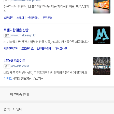
광고
전문가 실시간 견적, 1:1 프리미엄컨설팅 제공, 합리적인 비용, 빠른 A/S까
지
납품실적
스토어
신제품출시
견적문의
트렌디한 젊은 간판
www.makesign.kr
광고
SI 매뉴얼 기반 간판 기획부터 전국 시공, AS까지 원스톱으로 제공합니다
빠른견적문의
포트폴리오
브랜드와함께
메이크사인
LED 애드와이드
adwide.co.kr
광고
LED 제품 추천부터 설치, 콘텐츠 제작까지 최적의 전문가에게 맡기세요
이벤트
사업장 홍보영상 무료 제작
빠른배송 안내
법적고지 안내