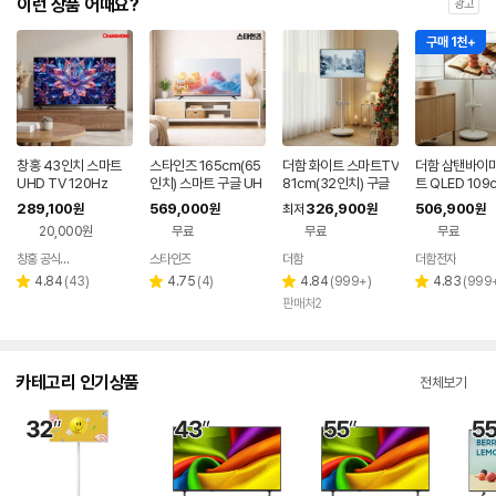
이런 상품 어때요?
광고
구매 1천+
창홍 43인치 스마트
스타인즈 165cm(65
더함 화이트 스마트TV
더함 삼탠바이미
UHD TV 120Hz
인치) 스마트 구글 UH
81cm(32인치) 구글
트 QLED 109
D TV KKZ6500SU
5.0 QLED 이동식TV
인치), 라이트,
289,100
569,000
326,900
506,900
원
원
최저
원
원
H 중소기업 1등급
스탠드
20,000원
무료
무료
무료
창홍 공식스토어
스타인즈
더함
더함전자
네이버
네이버
페이
페이
리
리
리
리
4.84
(
43
)
4.75
(
4
)
4.84
(
999+
)
4.83
(
999
별
별
별
별
뷰
뷰
뷰
뷰
판매처2
점
점
점
점
수
수
수
수
카테고리 인기상품
전체보기