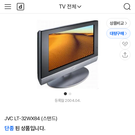
본문 바로가기
다
다나와
TV 전체
사
검
나
이
색
와
드
메
메
상품비교
인
뉴
대량구매
관
심
공
유
1
2
등록월 2004.04.
JVC LT-32WX84 (스탠드)
단종
된 상품입니다.