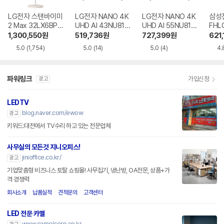
LG전자 스탠바이미
LG전자 NANO 4K
LG전자 NANO 4K
삼성전
2 Max 32LX6BPG
UHD AI 43NU810
UHD AI 55NU810
FHL
A
BENA
BENA
1,300,550
원
519,736
원
727,399
원
621,
5.0
(1,754)
5.0
(14)
5.0
(4)
4.
파워링크
가입신청
광고
LEDTV
blog.naver.com/ewow
광고
키워드:대전에서 TV수리 하고 있는 전문업체
사무실의 모든것 지니오피스!
jinioffice.co.kr/
광고
기업맞춤형 비즈니스 토탈 쇼핑몰! 사무집기, 냉난방, OA전문, 상품+가
격 경쟁력
회사소개
납품실적
견적문의
고객센터
LED 전문 카멜
www.camelcorp.co.kr