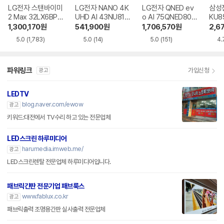
LG전자 스탠바이미
LG전자 NANO 4K
LG전자 QNED ev
삼성전
2 Max 32LX6BPG
UHD AI 43NU810
o AI 75QNED80B
KU8
A
BENA
EA
R
1,300,170
원
541,900
원
1,706,570
원
2,6
5.0
(1,783)
5.0
(14)
5.0
(151)
4.
파워링크
가입신청
광고
LEDTV
blog.naver.com/ewow
광고
키워드:대전에서 TV수리 하고 있는 전문업체
LED스크린 하루미디어
harumedia.imweb.me/
광고
LED스크린렌탈 전문업체 하루미디어입니다.
패브릭간판 전문기업 패브룩스
www.fablux.co.kr
광고
패브릭출력 조명용간판 실사출력 전문업체