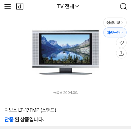
본문 바로가기
다
다나와
TV 전체
사
검
나
이
색
와
드
메
메
상품비교
인
뉴
대량구매
관
심
공
유
등록월 2004.09.
디보스 LT-17FMP (스탠드)
단종
된 상품입니다.