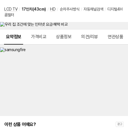
LCD TV
/
17인치(43cm)
/
HD
/
순차주사방식
/
자동채널검색
/
디지털4H
콤필터
메뉴 네비게이션
요약정보
가격비교
상품정보
의견/리뷰
연관상품
이런 상품 어때요?
광고