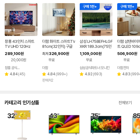
구매 1천+
구매 1천+
창홍 43인치 스마트
더함 화이트 스마트TV
삼성 LH75BEFHLGF
더함 삼탠바이미
TV UHD 120Hz
81cm(32인치) 구글
XKR 189.3cm(75인
트 QLED 109
5.0 QLED 이동식TV
치) 비즈니스TV 스탠
인치), 라이트,
289,100
326,900
1,109,000
506,900
원
최저
원
원
원
드형 4K UHD
스탠드
20,000원
무료
무료
무료
창홍 공식스토어
더함
삼성공식파트너 모니칸
더함전자
네이버
페이
리
리
리
리
4.84
(
45
)
4.84
(
999+
)
4.92
(
693
)
4.83
(
999
별
별
별
별
뷰
뷰
뷰
뷰
판매처2
점
점
점
점
수
수
수
수
카테고리 인기상품
전체보기