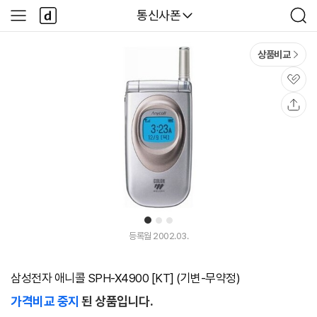
본문 바로가기
다
다나와
통신사폰
사
검
나
이
색
와
드
메
메
상품비교
인
뉴
관
심
공
유
1
2
3
등록월 2002.03.
삼성전자 애니콜 SPH-X4900 [KT] (기변-무약정)
가격비교 중지
된 상품입니다.