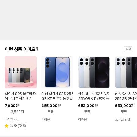
제
안
내
및
유
지
해
야
되
는
이런 상품 어때요?
광고
대
략
적
인
기
간
을
안
내
갤럭시 S25 울트라 대
삼성 갤럭시 S25 256
삼성 갤럭시 S25 엣지
삼성 갤럭시 S2
를
여 콘서트 장기 단기
GB KT 번호이동 완납
256GB KT 번호이동
256GB 전시폰
80요금제
완납 80요금제
호이동 완납
나
7,000
655,000
653,000
653,000
원
원
원
원
타
3,500원
무료
무료
무료
내
는
주식회사 폰빌리지
아라몰
아라몰
pansamall
네이버
표
페이
리
4.98
(
188
)
별
입
뷰
점
니
수