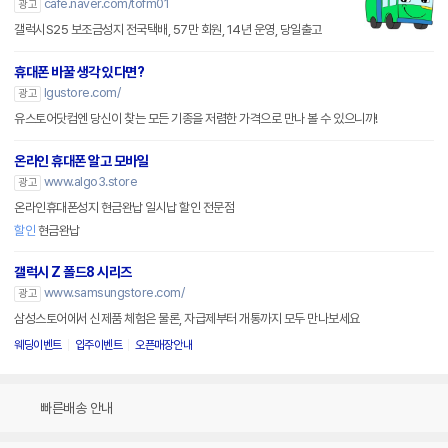
cafe.naver.com/tofm01
광고
갤럭시S25 보조금성지 전국택배, 57만 회원, 14년 운영, 당일출고
휴대폰 바꿀 생각 있다면?
lgustore.com/
광고
유스토어닷컴엔 당신이 찾는 모든 기종을 저렴한 가격으로 만나 볼 수 있으니까!
온라인 휴대폰 알고 모바일
www.algo3.store
광고
온라인휴대폰성지 현금완납 일시납 할인 전문점
할인
현금완납
갤럭시 Z 폴드8 시리즈
www.samsungstore.com/
광고
삼성스토어에서 신제품 체험은 물론, 자급제부터 개통까지 모두 만나보세요
웨딩이벤트
입주이벤트
오픈매장안내
빠른배송 안내