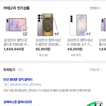
다.
카테고리 인기상품
전체보기
삼성전자 갤럭시Z
삼성전자 갤럭시S2
삼성전자 갤럭시S2
삼성
폴드8 256GB, KT
5 울트라 256GB,
6 256GB, KT 기기
폴드8
기기변경 완납
KT 번호이동 완납
변경 완납
번호
1,464,940
원
65,900
원
49,000
원
1,4
5.0
(4)
4.9
(27)
파워링크
가입신청
광고
안산 휴대폰 성지 갤럭시
pf.kakao.com/_xfhZxbxj
광고
안산 대표 휴대폰성지, 인터넷+TV 지원금 타매장 비교환영! 네이버 카페74만명
공짜버스폰 갤럭시S25