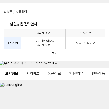
피처폰
/
자동응답
할인방법 간략안내
요금제 조건
유지기간
통
통
신
보통 5만원 이상의
사
신
공시지원
보통 6개월 이상
요금제 사용
할
사
인
공
더보기
방
시
법
지
원
및
메뉴 네비게이션
선
요약정보
가격비교
상품정보
의견/리뷰
연관상품
택
약
정
주
적
용
요
금