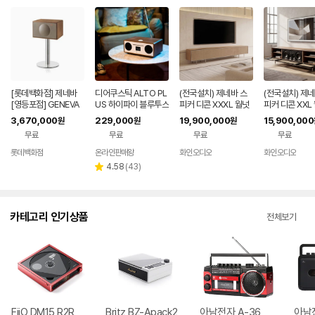
[롯데백화점] 제네바
디어쿠스틱 ALTO PL
(전국설치) 제네바 스
(전국설치) 제네
[영등포점] GENEVA
US 하이파이 블루투스
피커 디콘 XXXL 월넛
피커 디콘 XXL
MODEL L 월넛 + 스
오디오 스피커 CD플
오크 최신모델 백화점
크 최신모델 백
3,670,000
229,000
19,900,000
15,900,000
원
원
원
탠드포함 LE120961
레이어 라디오 무선충
동일상품
일상품
무료
무료
무료
무료
3163
전
롯데백화점
온라인판매왕
화인오디오
화인오디오
리
4.58
(
43
)
별
뷰
점
수
카테고리 인기상품
전체보기
FiiO DM15 R2R
Britz BZ-Apack2
아남전자 A-36
아남전