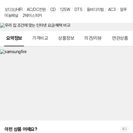
오디오/HIFI
/
AC/DC전원
/
CD
/
125W
/
DTS
/
돌비디지털
/
AC3
/
알루
미늄패널
/
2웨이스피커
메뉴 네비게이션
요약정보
가격비교
상품정보
의견/리뷰
연관상품
이런 상품 어때요?
광고