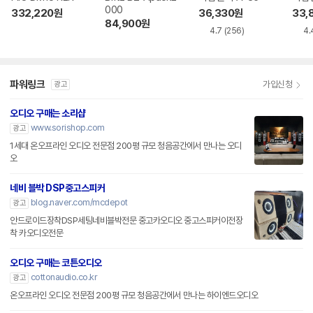
000
332,220
원
36,330
원
33,
84,900
원
4.7
(256)
4.
파워링크
가입신청
광고
오디오 구매는 소리샵
www.sorishop.com
광고
1세대 온오프라인 오디오 전문점 200평 규모 청음공간에서 만나는 오디
오
네비 블박 DSP중고스피커
blog.naver.com/mcdepot
광고
안드로이드장착DSP세팅네비블박전문 중고카오디오 중고스피커이전장
착 카오디오전문
오디오 구매는 코튼오디오
cottonaudio.co.kr
광고
온오프라인 오디오 전문점 200평 규모 청음공간에서 만나는 하이엔드오디오