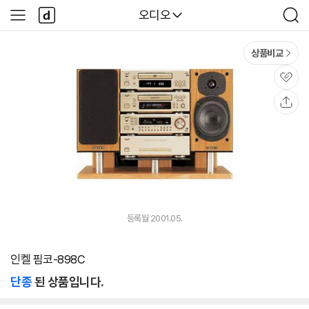
본문 바로가기
다
다나와
오디오
사
검
나
이
색
와
드
메
메
상품비교
인
뉴
관
심
공
유
등록월 2001.05.
인켈 핌코-898C
단종
된 상품입니다.