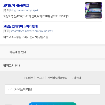
오디오/카사운드파크
blog.naver.com/csp-k
광고
자동차 방음/DSP/스피커,엠프,우퍼,DSP튜닝/오디오/오디오
고음질 인테리어 스피커 판매
smartstore.naver.com/soundlife2
광고
이쁘고 소리좋은 스피커 전시 및 청음가능
빠른배송 안내
법적고지 안내
PC버전
로그인
개인정보처리방침
고객센터
(주) 커넥트웨이브