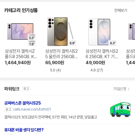
다.
카테고리 인기상품
전체보기
삼성전자 갤럭시Z
삼성전자 갤럭시S2
삼성전자 갤럭시S2
삼성
폴드8 256GB, KT
5 울트라 256GB,
6 256GB, KT 기기
폴드8
기기변경 완납
KT 번호이동 완납
변경 완납
번호
1,464,940
원
65,900
원
49,000
원
1,4
5.0
(4)
4.9
(27)
파워링크
가입신청
광고
공짜버스폰 갤럭시S25
cafe.naver.com/tofm01
광고
갤럭시S25 보조금성지 전국택배, 57만 회원, 14년 운영, 당일출고
휴대폰 바꿀 생각 있다면?