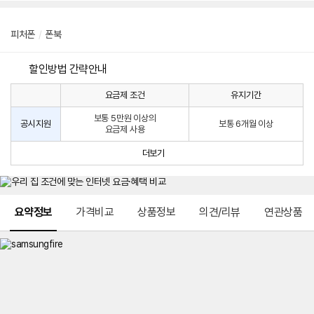
피처폰
/
폰북
할인방법 간략안내
요금제 조건
유지기간
통
통
신
보통 5만원 이상의
사
신
공시지원
보통 6개월 이상
요금제 사용
할
사
인
공
더보기
방
시
법
지
원
및
메뉴 네비게이션
선
요약정보
가격비교
상품정보
의견/리뷰
연관상품
택
약
정
주
적
용
요
금