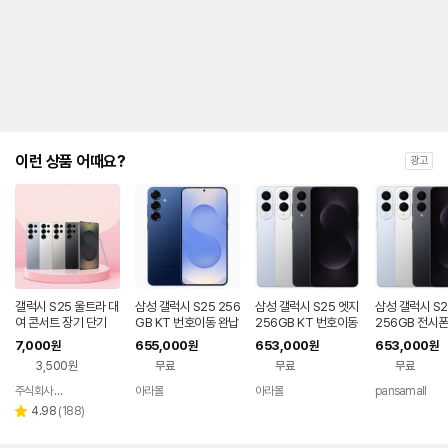
제
안
내
및
유
지
해
야
되
는
이런 상품 어때요?
광고
대
략
적
인
기
간
을
안
내
갤럭시 S25 울트라 대
삼성 갤럭시 S25 256
삼성 갤럭시 S25 엣지
삼성 갤럭시 S2
를
여 콘서트 장기 단기
GB KT 번호이동 완납
256GB KT 번호이동
256GB 전시폰
80요금제
완납 80요금제
호이동 완납
나
7,000
655,000
653,000
653,000
원
원
원
원
타
3,500원
무료
무료
무료
내
는
주식회사 폰빌리지
아라몰
아라몰
pansamall
네이버
표
페이
리
4.98
(
188
)
별
입
뷰
점
니
수