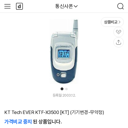
본문 바로가기
다
다나와
통신사폰
사
검
나
이
색
와
드
메
메
상품비교
인
뉴
관
심
공
유
1
2
등록월 2003.12.
KT Tech EVER KTF-X3500 [KT] (기기변경-무약정)
가격비교 중지
된 상품입니다.