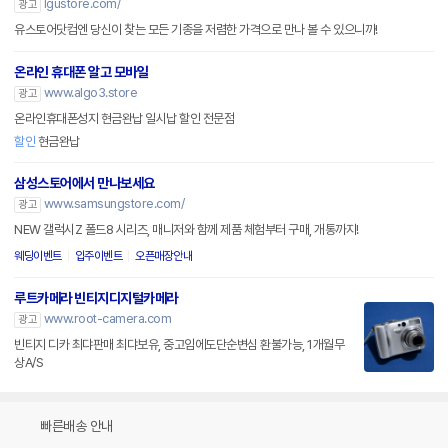
lgustore.com/
광고
유스토어닷컴엔 당신이 찾는 모든 기종을 저렴한 가격으로 만나 볼 수 있으니까!
온라인 휴대폰 알고 모바일
www.algo3.store
광고
온라인휴대폰성지 현금완납 일시납 할인 전문점
할인
현금완납
삼성스토어에서 만나보세요
www.samsungstore.com/
광고
NEW 갤럭시Z 폴드8 시리즈, 매니저와 함께 제품 체험부터 구매, 개통까지!
웨딩이벤트
입주이벤트
오픈매장안내
루트카메라 빈티지디지털카메라
www.root-camera.com
광고
빈티지 디카 최댜판매 최댜보유, 중고임에도단순변심 환불가능, 1개월무
상A/S
빠른배송 안내