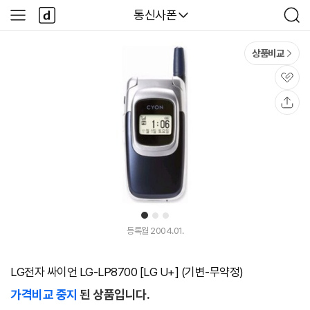
본문 바로가기
다
다나와
통신사폰
사
검
나
이
색
와
드
메
메
상품비교
인
뉴
관
심
공
유
1
2
3
등록월 2004.01.
LG전자 싸이언 LG-LP8700 [LG U+] (기변-무약정)
가격비교 중지
된 상품입니다.