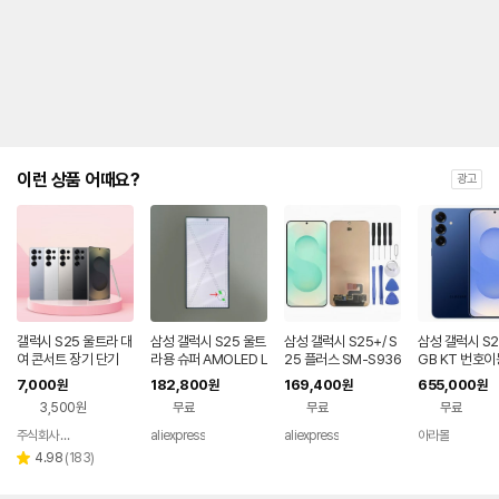
제
안
내
및
유
지
해
야
되
는
이런 상품 어때요?
광고
대
략
적
인
기
간
을
안
내
갤럭시 S25 울트라 대
삼성 갤럭시 S25 울트
삼성 갤럭시 S25+/ S
삼성 갤럭시 S2
를
여 콘서트 장기 단기
라용 슈퍼 AMOLED L
25 플러스 SM-S936
GB KT 번호이
CD 디스플레이 터치
U/S936B 휴대폰 액
80요금제
나
7,000
182,800
169,400
655,000
원
원
원
원
스크린 디지타이저 어
세서리에 적합한 프레
타
3,500원
무료
무료
무료
셈블리 (S25U) - 불량
임 포함 오리지널 AM
내
품
OLED 스크린
는
주식회사 폰빌리지
aliexpress
aliexpress
아라몰
네이버
표
페이
리
4.98
(
183
)
별
입
뷰
점
니
수