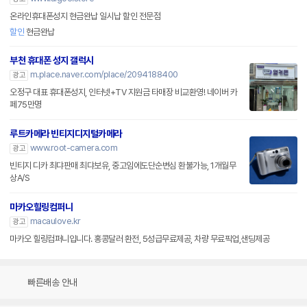
온라인휴대폰성지 현금완납 일시납 할인 전문점
할인
현금완납
부천 휴대폰 성지 갤럭시
m.place.naver.com/place/2094188400
광고
오정구 대표 휴대폰성지, 인터넷+TV 지원금 타매장 비교환영! 네이버 카
페75만명
루트카메라 빈티지디지털카메라
www.root-camera.com
광고
빈티지 디카 최댜판매 최댜보유, 중고임에도단순변심 환불가능, 1개월무
상A/S
마카오힐링컴퍼니
macaulove.kr
광고
마카오 힐링컴퍼니입니다. 홍콩달러 환전, 5성급무료제공, 차량 무료픽업,샌딩제공
빠른배송 안내