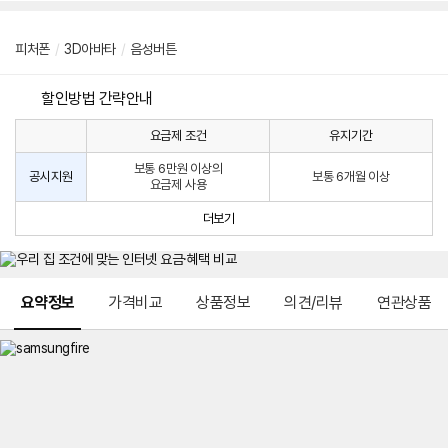
피처폰
/
3D아바타
/
음성버튼
할인방법 간략안내
요금제 조건
유지기간
통
통
신
보통 6만원 이상의
사
신
공시지원
보통 6개월 이상
요금제 사용
할
사
인
공
더보기
방
시
법
지
원
및
메뉴 네비게이션
선
요약정보
가격비교
상품정보
의견/리뷰
연관상품
택
약
정
주
적
용
요
금