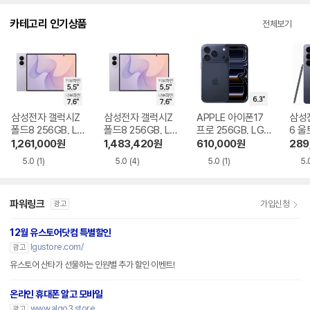
다.
카테고리 인기상품
전체보기
삼성전자 갤럭시Z
삼성전자 갤럭시Z
APPLE 아이폰17
삼성
폴드8 256GB, LG
폴드8 256GB, LG
프로 256GB, LG U
6 울
U+ 번호이동 완납
U+ 기기변경 완납
+ 번호이동 완납
LG 
1,261,000
원
1,483,420
원
610,000
원
289
납
5.0
(1)
5.0
(4)
5.0
(1)
5.
파워링크
가입신청
광고
12월 유스토어닷컴 특별할인
lgustore.com/
광고
유스토어 산타가 선물하는 인원별 추가 할인 이벤트!
온라인 휴대폰 알고 모바일
www.algo3.store
광고