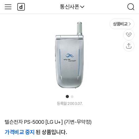
본문 바로가기
다
다나와
통신사폰
사
검
나
이
색
와
드
메
메
상품비교
인
뉴
관
심
공
유
1
2
등록월 2003.07.
텔슨전자 PS-5000 [LG U+] (기변-무약정)
가격비교 중지
된 상품입니다.