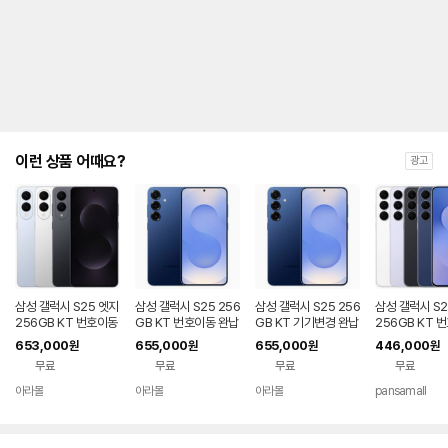
제
안
내
및
유
지
해
야
되
는
이런 상품 어때요?
광고
대
략
적
인
기
간
을
안
내
삼성 갤럭시 S25 엣지
삼성 갤럭시 S25 256
삼성 갤럭시 S25 256
삼성 갤럭시 S2
를
256GB KT 번호이동
GB KT 번호이동 완납
GB KT 기기변경 완납
256GB KT 
완납 80요금제
80요금제
공시지원 완납
나
653,000
655,000
655,000
446,000
원
원
원
원
타
무료
무료
무료
무료
내
는
아라몰
아라몰
아라몰
pansamall
표
입
니