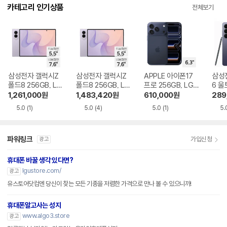
다.
카테고리 인기상품
전체보기
삼성전자 갤럭시Z
삼성전자 갤럭시Z
APPLE 아이폰17
삼성
폴드8 256GB, LG
폴드8 256GB, LG
프로 256GB, LG U
6 울
U+ 번호이동 완납
U+ 기기변경 완납
+ 번호이동 완납
LG 
1,261,000
원
1,483,420
원
610,000
원
289
납
5.0
(1)
5.0
(4)
5.0
(1)
5.
파워링크
가입신청
광고
휴대폰 바꿀 생각 있다면?
lgustore.com/
광고
유스토어닷컴엔 당신이 찾는 모든 기종을 저렴한 가격으로 만나 볼 수 있으니까!
휴대폰알고사는 성지
www.algo3.store
광고