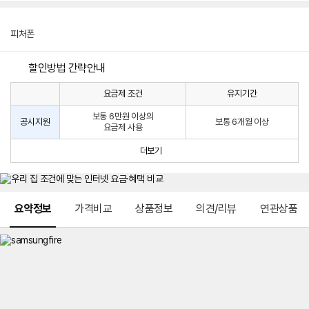
피처폰
할인방법 간략안내
요금제 조건
유지기간
통
통
신
보통 6만원 이상의
사
신
공시지원
보통 6개월 이상
요금제 사용
할
사
인
공
더보기
방
시
법
지
원
및
메뉴 네비게이션
선
요약정보
가격비교
상품정보
의견/리뷰
연관상품
택
약
정
주
적
용
요
금