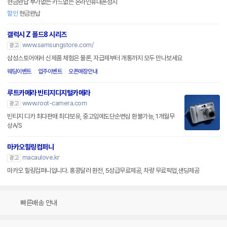
현금완납 부가없는 카드없는 온라인휴대폰성지
할인
현금완납
갤럭시 Z 폴드8 시리즈
www.samsungstore.com/
광고
삼성스토어에서 신제품 체험은 물론, 자급제부터 개통까지 모두 만나보세요
웨딩이벤트
입주이벤트
오픈매장안내
루트카메라 빈티지디지털카메라
www.root-camera.com
광고
빈티지 디카 최댜판매 최댜보유, 중고임에도단순변심 환불가능, 1개월무
상A/S
마카오힐링컴퍼니
macaulove.kr
광고
마카오 힐링컴퍼니입니다. 홍콩달러 환전, 5성급무료제공, 차량 무료픽업,샌딩제공
빠른배송 안내