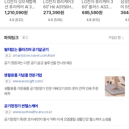
LG전자 오브제컬렉
LG전자 퓨리케어3
LG전자 퓨리케어 3
삼성
션 퓨리케어 AI 36
60˚ Hit AS156HW
60˚ 플러스 AS305
이 5
0˚ M7 AS356NS
WC
DWWA
610
1,210,090
원
273,390
원
685,580
원
364
MA
4.9
(622)
4.9
(506)
4.8
(612)
4.
파워링크
가입신청
광고
필터없는 플라즈마 공기살균기
smartstore.naver.com/klarr
광고
공기 청정과는 다른 공기 살균 솔루션을 만나보세요
생활용품 기념품 전문기업
www.aveogift.com/
광고
생활용품 가정용품 공기청정기 전문 아베오기프트! 문의 견적 인쇄 주문
제작
공기청정기 썬헬스케어
www.sunhealthcare.co.kr
광고
공기청정기 특판! 초미세먼지 황사 악취 미세 오염물질 생활건강 헬스케어 쇼핑몰