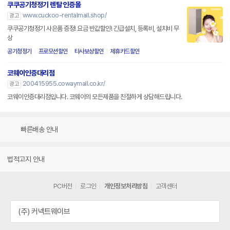
쿠쿠공기청정기 렌탈 인증몰
www.cuckoo-rentalmall.shop/
광고
쿠쿠공기청정기 사은품 증정! 요금 반값할인! 긴급설치, 등록비, 설치비 무
상
공기청정기
프로모션할인
타사보상할인
제휴카드할인
코웨이인증대리점
200415955.cowaymall.co.kr/
광고
코웨이인증대리점입니다. 코웨이의 모든제품을 친절하게 상담해드립니다.
빠른배송 안내
법적고지 안내
PC버전
로그인
개인정보처리방침
고객센터
(주) 커넥트웨이브