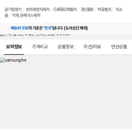
공기청정기
/
초미세먼지제거
/
CARBON필터
/
3단풍량
/
작동램프
/
저소
음
/
악취,유해가스제거
배송비 무료
의 기준은
'전국'
입니다. (도서산간 제외)
메뉴 네비게이션
요약정보
가격비교
상품정보
의견/리뷰
연관상품