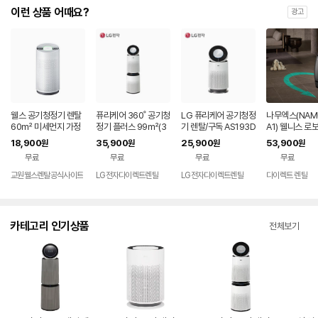
이런 상품 어때요?
광고
웰스 공기청정기 렌탈
퓨리케어 360˚ 공기청
LG 퓨리케어 공기청정
나무엑스(NAM
60㎡ 미세먼지 가정
정기 플러스 99㎡(3
기 렌탈/구독 AS193D
A1) 웰니스 로
용 회사 사무실 학원 병
0평) 렌탈 AS303DW
WFAM 케어솔루션 플
에어센서 바이
18,900
35,900
25,900
53,900
원
원
원
원
원 미세먼지 토네이도
FAM 렌탈 셀프관리 7
러스 가정용 거실 360
66.0㎡ 72
무료
무료
무료
무료
360도 AR318 셀프관
2개월약정
도 62㎡(19평) 셀프
관리없음 SK 
리 60개월약정
관리 72개월약정
공기청정기 렌탈
교원웰스렌탈공식사이트
LG전자다이렉트렌탈
LG전자다이렉트렌탈
다이렉트 렌탈
용 홈캠 부모님 
CTV 보안 세
피
카테고리 인기상품
전체보기