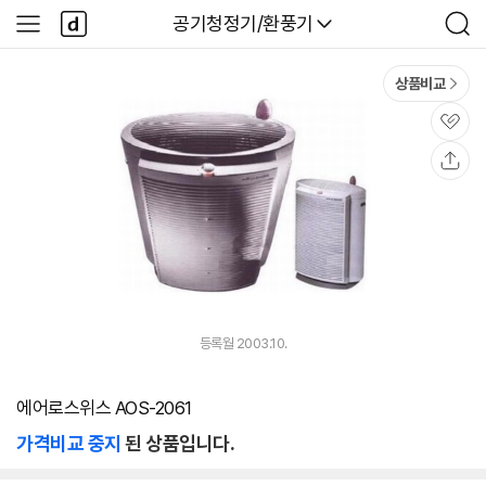
본문 바로가기
다
다나와
공기청정기/환풍기
사
검
나
이
색
와
드
메
메
상품비교
인
뉴
관
심
공
유
등록월 2003.10.
에어로스위스 AOS-2061
가격비교 중지
된 상품입니다.