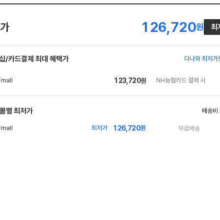
126,720
가
원
최
십/카드결제 최대 혜택가
다나와 최저가
123,720
NH농협카드 결제 시
원
몰별 최저가
배송비
126,720
최저가
원
무료배송