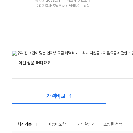
등록월: 2023.03.
제조사: 온오프
이미지출처: 주식회사 신세계라이브쇼핑
이런 상품 어때요?
가격비교
1
가
격
비
교
최저가순
배송비포함
카드할인가
쇼핑몰 선택