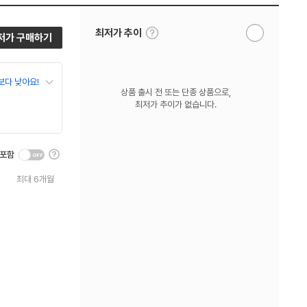
툴
최저가 추이
저가 구매하기
알
팁
림
보
받
기
기
보다 낮아요!
상품 출시 전 또는 단종 상품으로,
최저가 추이가 없습니다.
툴
 포함
팁
보
최대 6개월
기