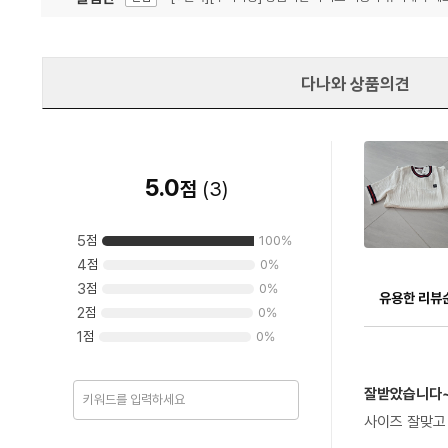
잦은 오류, PC속도 잡자! PC안정화 위해 이건 꼭!
알림
다나와 상품의견
5.0
점
(
3
)
5
점
100
%
4
점
0
%
3
점
0
%
유용한 리뷰
2
점
0
%
1
점
0
%
잘받았습니다
사이즈 잘맞고