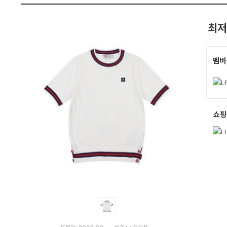
격
펙
비
교
최저
멤버
쇼핑