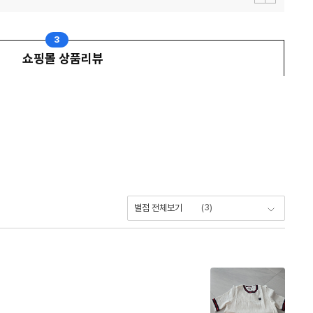
이
다
전
음
보
보
기
기
3
쇼핑몰 상품리뷰
(
3
)
별점 전체보기