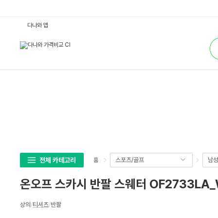
온
다나와 앱
오
프
통
스
합
카
검
시
색
반
팔
스
웨
터
O
F
2
7
3
3
L
A
_
W
전체 카테고리
스포츠/골프
남
홈
H
I
T
온오프 스카시 반팔 스웨터 OF2733LA_
E
:
다
상
나
상의
/
티셔츠
/
반팔
세
와
가
스