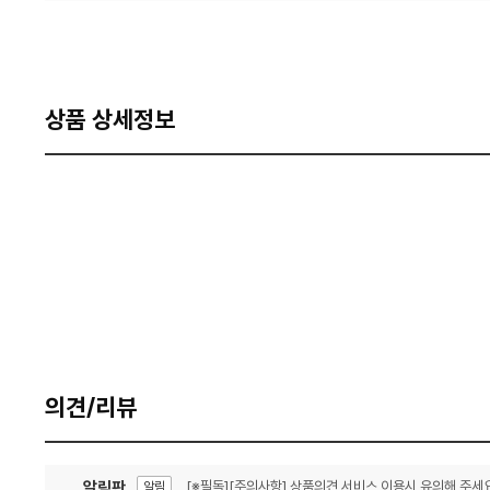
상품 상세정보
의견/리뷰
알림판
[※필독][주의사항] 상품의견 서비스 이용시 유의해 주세요
알림