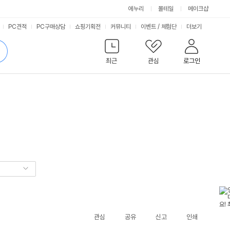
에누리
몰테일
메이크샵
서
PC견적
PC구매상담
쇼핑기획전
커뮤니티
이벤트
/
체험단
더보기
비
검
색
최근
관심
로그인
스
관심
공유
신고
인쇄