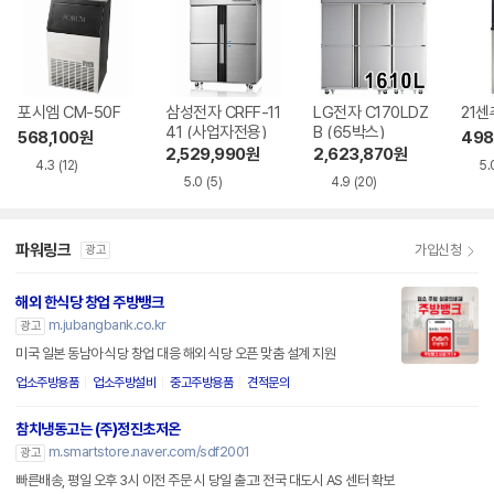
포시엠 CM-50F
삼성전자 CRFF-11
LG전자 C170LDZ
21센
41 (사업자전용)
B (65박스)
568,100
원
498
2,529,990
원
2,623,870
원
4.3
(12)
5.
5.0
(5)
4.9
(20)
파워링크
가입신청
광고
해외 한식당 창업 주방뱅크
m.jubangbank.co.kr
광고
미국 일본 동남아 식당 창업 대응 해외 식당 오픈 맞춤 설계 지원
업소주방용품
업소주방설비
중고주방용품
견적문의
참치냉동고는 (주)정진초저온
m.smartstore.naver.com/sdf2001
광고
빠른배송, 평일 오후 3시 이전 주문 시 당일 출고! 전국 대도시 AS 센터 확보