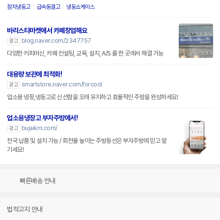
참치냉동고
급속동결고
냉동쇼케이스
바리스타마켓에서 카페창업해요
blog.naver.com/2347757
광고
다양한 커피머신, 카페 컨설팅, 교육, 설치, A/S 를 한 곳에서 해결 가능
대용량 보관에 최적화!
smartstore.naver.com/forcool
광고
업소용 냉장,냉동고로 신선함을 오래 유지하고 효율적인 주방을 완성하세요!
업소용냉장고 부자주방에서!
bujaikm.com/
광고
전국 납품 및 설치 가능 / 회전율 높이는 주방동선은 부자주방에 믿고 맡
기세요!
빠른배송 안내
법적고지 안내