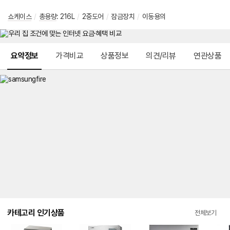
쇼케이스
/
총용량
: 216L
/
2중도어
/
잠금장치
/
이동용의
메뉴 네비게이션
요약정보
가격비교
상품정보
의견/리뷰
연관상품
카테고리 인기상품
전체보기