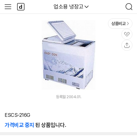
본문 바로가기
다
다나와
업소용 냉장고
사
검
나
이
색
와
드
메
메
상품비교
인
뉴
관
심
공
유
등록월 2004.01.
ESCS-216G
가격비교 중지
된 상품입니다.