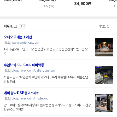
84,900
원
4.5
(32)
4.
파워링크
가입신청
광고
오디오 구매는 소리샵
www.sorishop.com
광고
1세대 온오프라인 오디오 전문점 200평 규모 청음공간에서 만나는 오디
오
수입차 카오디오수리 네비먹통
blog.naver.com/gallerycustom
광고
서울 사당역 32년경력 수입차 카오디오수리 메뉴얼 FM수리 빠른진단
견적문의
네비 블박 DSP중고스피커
blog.naver.com/mcdepot
광고
안드로이드장착DSP세팅네비블박전문 중고카오디오 중고스피커이전장
착 카오디오전문