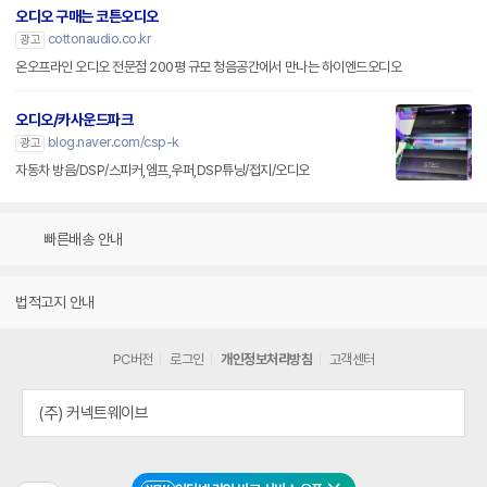
오디오 구매는 코튼오디오
cottonaudio.co.kr
광고
온오프라인 오디오 전문점 200평 규모 청음공간에서 만나는 하이엔드오디오
오디오/카사운드파크
blog.naver.com/csp-k
광고
자동차 방음/DSP/스피커,엠프,우퍼,DSP튜닝/접지/오디오
빠른배송 안내
법적고지 안내
PC버전
로그인
개인정보처리방침
고객센터
(주) 커넥트웨이브