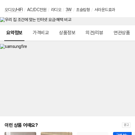
오디오/HIFI
/
AC/DC전원
/
라디오
/
3W
/
초슬림형
/
서라운드효과
메뉴 네비게이션
요약정보
가격비교
상품정보
의견/리뷰
연관상품
이런 상품 어때요?
광고