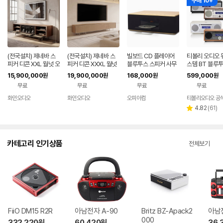
구매 10+
(전국설치) 제네바 스
(전국설치) 제네바 스
빌보드 CD 플레이어
티볼리 오디오 
피커 디콘 XXL 월넛 오
피커 디콘 XXXL 월넛
블루투스 스피커 사무
스템 BT 블루투
크 최신모델 백화점동
오크 최신모델 백화점
실 가정용 인테리어 스
인원 스피커 우
15,900,000
19,900,000
168,000
599,000
원
원
원
원
일상품
동일상품
마트폰 핸드폰 DC-01
레오 CD플레이
무료
무료
무료
무료
모컨
화인오디오
화인오디오
오피아컴
티볼리오디오 공
리
4.82
(
61
)
별
뷰
점
수
카테고리 인기상품
전체보기
FiiO DM15 R2R
아남전자 A-90
Britz BZ-Apack2
아남전
000
332,220
원
60,420
원
36,