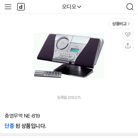
본문 바로가기
다
다나와
오디오
사
검
나
이
색
와
드
메
메
상품비교
인
뉴
관
심
공
유
등록월 2002.11.
충영무역 NE-819
단종
된 상품입니다.