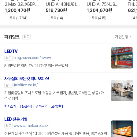
2 Max 32LX6BPG
UHD AI 43NU810
UHD AI 75NU850
FHL
A
BENA
BENA
1,300,470
원
519,730
원
1,204,670
원
621,
5.0
(1,764)
5.0
(14)
5.0
(415)
4.
파워링크
가입신청
광고
LEDTV
blog.naver.com/ewow
광고
키워드:대전에서 TV수리 하고 있는 전문업체
사무실의 모든것 지니오피스!
jinioffice.co.kr/
광고
기업맞춤형 비즈니스 토탈 쇼핑몰! 사무집기, 냉난방, OA전문, 상품+가
격 경쟁력
회사소개
납품실적
견적문의
고객센터
LED 전문 카멜
www.camelcorp.co.kr
광고
전문가 실시간 견적, 1:1 프리미엄컨설팅 제공, 합리적인 비용, 빠른 A/S까