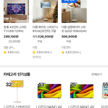
구매 1천+
창홍 43인치 스마트
더함 화이트 스마트TV
더함 삼탠바이미 스마
TV UHD 120Hz
81cm(32인치) 구글
트 QLED 109cm(43
5.0 QLED 이동식TV
인치), 라이트, 이동식
289,100
326,900
506,900
원
최저
원
원
스탠드
20,000원
무료
무료
창홍 공식스토어
더함
더함전자
네이버
페이
리
리
리
4.84
(
44
)
4.84
(
999+
)
4.83
(
999+
)
별
별
별
뷰
뷰
뷰
판매처2
점
점
점
수
수
수
카테고리 인기상품
전체보기
LG전자 스탠바이미
LG전자 NANO 4K
LG전자 NANO 4K
삼성전