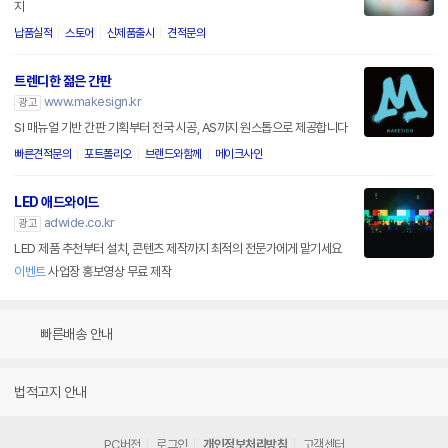
지
납품실적
스토어
신제품출시
견적문의
트렌디한 젊은 간판
www.makesign.kr
광고
SI 매뉴얼 기반 간판 기획부터 전국 시공, AS까지 원스톱으로 제공합니다
빠른견적문의
포트폴리오
브랜드와함께
메이크사인
LED 애드와이드
adwide.co.kr
광고
LED 제품 추천부터 설치, 콘텐츠 제작까지 최적의 전문가에게 맡기세요
이벤트
사업장 홍보영상 무료 제작
빠른배송 안내
법적고지 안내
PC버전
로그인
개인정보처리방침
고객센터