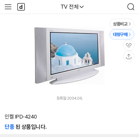
본문 바로가기
다
다나와
TV 전체
사
검
나
이
색
와
드
메
메
상품비교
인
뉴
대량구매
관
심
공
유
등록월 2004.06.
인켈 IPD-4240
단종
된 상품입니다.