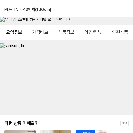
PDP TV
/
42인치(106cm)
메뉴 네비게이션
요약정보
가격비교
상품정보
의견/리뷰
연관상품
이런 상품 어때요?
광고