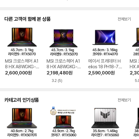
다른 고객이 함께 본 상품
전체보기
MSI 크로스헤어 A1
MSI 크로스헤어 A1
에이서 프레데터 H
MSI
8 HX A8WGKG-R
8 HX A8WGKG-R
elios 18 PH18-71
HX 
9 QHD+ SSD 512
9 QHD+ 얼티밋 S
4070 WIN11 SSD
U9 
2,600,000
원
2,198,480
원
2,590,000
원
2,3
GB
SD 512GB
512GB
2GB
3.2
(5)
5.
카테고리 인기상품
전체보기