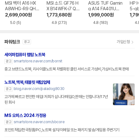
MSI 벡터 A16 HX
MSI 소드 GF76 H
ASUS TUF Gamin
HP 
A8WHG-R9 QHD
X B14WFK-i7 QH
g A14 FA401UM-
5-g
+
D
RG007
2,699,000
원
1,773,680
원
1,999,000
원
1,7
5.0
(5)
4.9
(273)
4.8
(183)
4.
파워링크
가입신청
광고
세이퍼컴퓨터 랩탑 노트북
smartstore.naver.com/bornit
광고
중고 브랜드노트북, 리사이클노트북 차별화된 클린 서비스로 가성비,가심비노트북 판매
노트북,맥북,태블릿 매입업체
blog.naver.com/paladog8030
광고
고가에 빠르고 편안한 매입! 저희가 삽니다!매입O,판매는 안합니다!/17년
된 회사
MS 오피스 2024 가정용
smartstore.naver.com/sbcore
광고
포인트적립/한국정품/PC,노트북 설치/이메일 또는 패키지 발송/게임용 주변기기