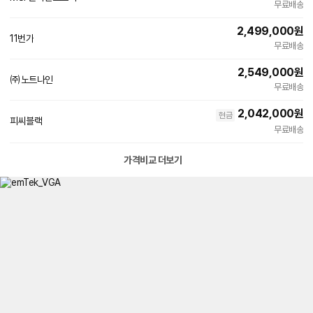
용
무료배송
이
버
2,499,000
원
페
11번가
빠른배송
이
무료배송
2,549,000
원
㈜노트나인
무료배송
2,042,000
원
현금
피씨블랙
무료배송
가격비교 더보기