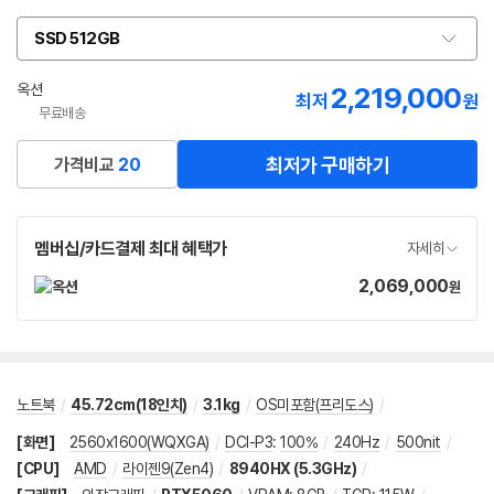
SSD 512GB
옵
션
선
옥션
2,219,000
최저
원
택
무료배송
최저가 구매하기
가격비교
20
멤버십/카드결제 최대 혜택가
자세히
2,069,000
가
원
격
노트북
/
45.72cm(18인치)
/
3.1kg
/
OS미포함(프리도스)
/
[화면]
2560x1600(WQXGA)
/
DCI-P3
:
100%
/
240Hz
/
500nit
/
[CPU]
AMD
/
라이젠9(Zen4)
/
8940HX (5.3GHz)
/