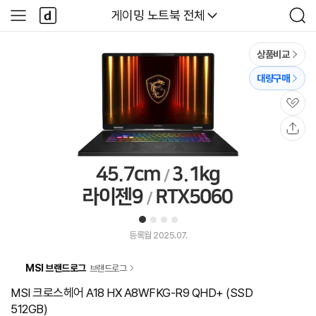
본문 바로가기
다
다나와
게이밍 노트북 전체
사
검
나
이
색
와
드
메
메
상품비교
인
뉴
대량구매
관
심
공
유
1
2
3
4
등록월 2025.07.
MSI 브랜드로그
브랜드로그
MSI 크로스헤어 A18 HX A8WFKG-R9 QHD+ (SSD
512GB)