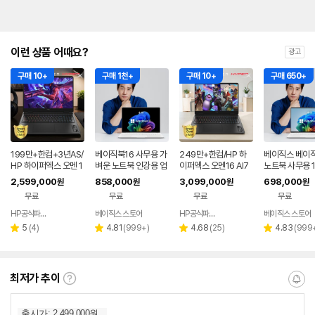
이런 상품 어때요?
광고
구매 10+
구매 1천+
구매 10+
구매 650+
199만+한컴+3년AS/
베이직북16 사무용 가
249만+한컴/HP 하
베이직스 베이직
HP 하이퍼엑스 오멘 1
벼운 노트북 인강용 업
이퍼엑스 오멘16 AI7
노트북 사무용 
6 AI7 450 RTX506
무용 영상편집 윈도우1
RTX5070 OLED 윈
업무용 인강용 
2,599,000
858,000
3,099,000
698,000
원
원
원
원
0 게이밍 노트북
1
11 게이밍 노트북
집 저가
무료
무료
무료
무료
HP공식파트너 이텍컴퓨터
베이직스 스토어
HP공식파트너 이텍컴퓨터
베이직스 스토어
네이버
네이버
페이
페이
리
리
리
리
5
(
4
)
4.81
(
999+
)
4.68
(
25
)
4.83
(
999
별
별
별
별
뷰
뷰
뷰
뷰
점
점
점
점
수
수
수
수
최저가 추이
최
알
저
림
가
받