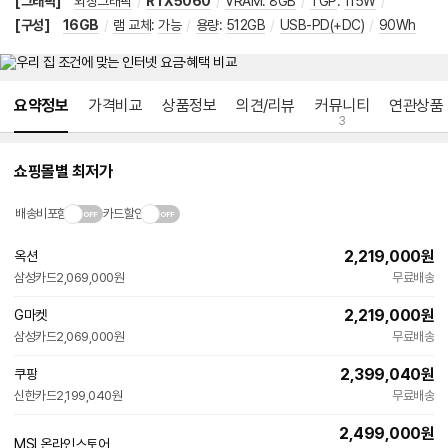
[그래픽]
외장그래픽
/
RTX5060
/
VRAM: 8GB
/
TGP
:
115W
/
[구성]
16GB
/
램 교체
:
가능
/
용량
:
512GB
/
USB-PD(+DC)
/
90Wh
메뉴 네비게이션
요약정보
가격비교
상품정보
의견/리뷰
커뮤니티
연관상품
3
쇼핑몰별 최저가
배송비포함
카드할인
2,219,000
원
옥션
빠른배송
삼성카드
2,069,000원
무료배송
2,219,000
원
G마켓
빠른배송
삼성카드
2,069,000원
무료배송
2,399,040
원
쿠팡
빠른배송
신한카드
2,199,040원
무료배송
와
우
전
2,499,000
원
MSI 온라인스토어
네