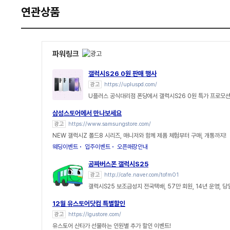
연관상품
파워링크
갤럭시S26 0원 판매 행사
광고
https://upluspd.com/
U플러스 공식대리점 폰당에서 갤럭시S26 0원 특가 프로모션
삼성스토어에서 만나보세요
광고
https://www.samsungstore.com/
NEW 갤럭시Z 폴드8 시리즈, 매니저와 함께 제품 체험부터 구매, 개통까지!
웨딩이벤트
입주이벤트
오픈매장안내
공짜버스폰 갤럭시S25
광고
http://cafe.naver.com/tofm01
갤럭시S25 보조금성지 전국택배, 57만 회원, 14년 운영, 
12월 유스토어닷컴 특별할인
광고
https://lgustore.com/
유스토어 산타가 선물하는 인원별 추가 할인 이벤트!