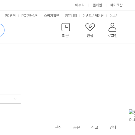
에누리
몰테일
메이크샵
서
PC견적
PC구매상담
쇼핑기획전
커뮤니티
이벤트
/
체험단
더보기
비
검
색
최근
관심
로그인
스
관심
공유
신고
인쇄