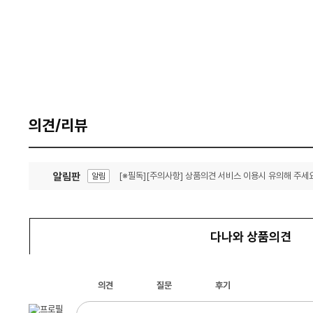
의견/리뷰
알림판
[※필독][주의사항] 상품의견 서비스 이용시 유의해 주세요
알림
잦은 오류, PC속도 잡자! PC안정화 위해 이건 꼭!
알림
다나와 상품의견
의견
질문
후기