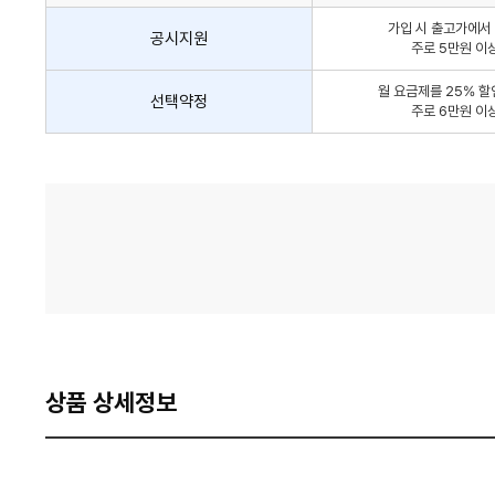
인
가입 시 출고가에서 
방
공시지원
주로 5만원 이
법
간
월 요금제를 25% 할
선택약정
략
주로 6만원 이
안
내
가
격
비
교
상품 상세정보