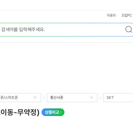
자동차
조립PC
폰/스마트폰
통신사폰
SKT
번호이동-무약정)
상품비교