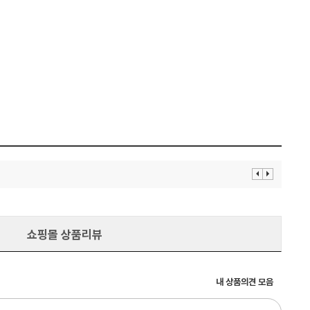
이
다
전
음
보
보
기
기
쇼핑몰 상품리뷰
내 상품의견 모음