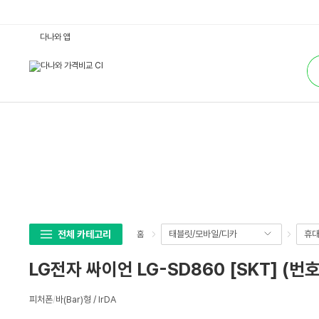
L
다나와 앱
G
전
통
자
합
싸
검
이
색
언
L
G
-
S
D
8
6
0
[S
K
T]
(번
호
이
전체 카테고리
태블릿/모바일/디카
휴대
홈
동-
무
약
LG전자 싸이언 LG-SD860 [SKT] (
정)
:
다
상
나
피처폰
/
바(Bar)형 / lrDA
세
와
가
스