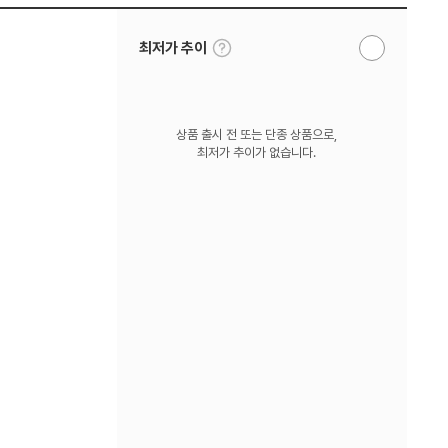
툴
최저가 추이
알
팁
림
보
받
기
기
상품 출시 전 또는 단종 상품으로,
최저가 추이가 없습니다.