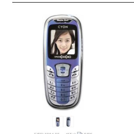
격
펙
비
교