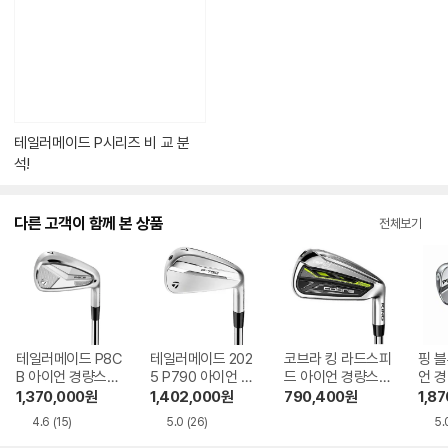
텐
츠
가
있
습
니
다.
테일러메이드 P시리즈 비 교 분
석!
다른 고객이 함께 본 상품
전체보기
테일러메이드 P8C
테일러메이드 202
코브라 킹 라드스피
핑 
B 아이언 경량스틸
5 P790 아이언 경
드 아이언 경량스틸
언 경
정품 8개
량스틸 정품 7개
정품 6개
개
1,370,000
원
1,402,000
원
790,400
원
1,8
4.6
(15)
5.0
(26)
5.