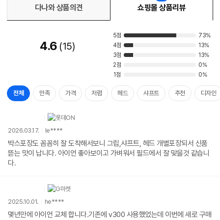
다나와 상품의견
쇼핑몰 상품리뷰
5점
73%
4.6
15
4점
13%
3점
13%
2점
0%
1점
0%
전체
만족
가격
저렴
헤드
샤프트
추천
디자인
2026.03.17.
le****
박스포장도 꼼꼼히 잘 도착해서보니 그립,샤프트, 헤드 개별포장되서 신품
뜯는 맛이 납니다. 아이언 좋아보이고 가벼워서 필드에서 잘 맞을것 같습니
다.
2025.10.01.
he****
몇년만에 아이언 교체 합니다.기존에 v300 사용했었는데 이번에 새로 구매