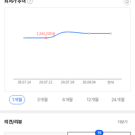
최저가 추이
최
알
저
림
가
받
추
는
이
중
란?
1개월
3개월
6개월
12개월
24개월
의견/리뷰
더보기
15