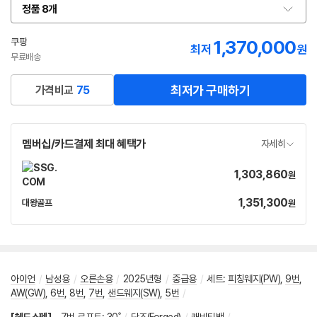
정품 8개
옵
션
선
쿠팡
1,370,000
최저
원
택
무료배송
최저가 구매하기
가격비교
75
멤버십/카드결제 최대 혜택가
자세히
1,303,860
가
원
격
1,351,300
가
대왕골프
원
네
격
이
버
페
이
아이언
/
남성용
/
오른손용
/
2025년형
/
중급용
/
세트
:
피칭웨지(PW)
,
9번
,
AW(GW)
,
6번
,
8번
,
7번
,
샌드웨지(SW)
,
5번
/