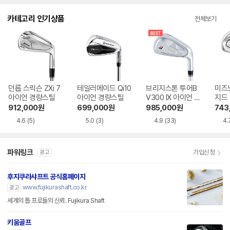
카테고리 인기상품
전체보기
던롭 스릭슨 ZXi 7
테일러메이드 Qi10
브리지스톤 투어B
미즈노
아이언 경량스틸
아이언 경량스틸
V300 IX 아이언 경
지드
량스틸
틸
912,000
원
699,000
원
985,000
원
743
4.6
(5)
5.0
(3)
4.9
(33)
4.
파워링크
가입신청
광고
후지쿠라샤프트 공식홈페이지
www.fujikurashaft.co.kr
광고
세계의 톱 프로들의 신뢰. Fujikura Shaft
키움골프