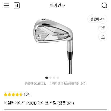
본문 바로가기
다
다나와
아이언
사
검
나
이
색
와
드
메
메
상품비교
인
뉴
관
심
공
유
1
2
3
4
유
튜
등록월 2025.08.
이미지출처: 보스골프피팅-본점
브
동
리
15
개
영
별
4.
뷰
상
점
6
테일러메이드 P8CB 아이언 스틸 (정품 8개)