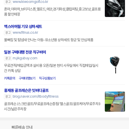
www.kiwoomgolf.co.kr
광고
혼마,야마하,브리지스톤,엘로드,에코,경기화성,클럽피팅,중고보상,골프용
품 할인매장
맥스아머웜 기모 상하세트
www.fitnus.co.kr
광고
물빠짐 및 땀냄새 안나는 아동-유소년용 상하세트 항균 및 안심제품
일본 구매대행 전문 직구바이
m.jikgubuy.com
광고
무료견적/매입금액과 실비용 오픈/일본 현지 사무실에서 직접매입/실시
간 카톡 상담
카톡문의
구매대행보기
직구상품보기
홍제동 골프레슨은 잇바디골프
blog.naver.com/itbodyfitness
광고
골프레슨 /스크린골프/무료골프레슨증정/ 헬스골프/골프케어/무료주차3
시간/넓은주차장
빠른배송 안내