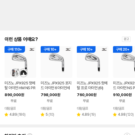
이런 상품 어때요?
광고
구매 110+
구매 10+
구매 10+
구매 20+
미즈노 JPX925 핫메
미즈노 JPX925 포지
미즈노 JPX925 핫메
미즈노 JPX92
탈 아이언 HM NS PR
드 아이언 6아이언세
탈 프로 아이언 (6I)
드 아이언 NS P
O 950GH HT (8I)
트 NS PRO 950GH
50GH HT (7I)
890,000
798,000
760,000
910,000
원
원
원
원
HT (6I)
무료
무료
무료
무료
대왕골프
대왕골프
대왕골프
대왕골프
리
리
리
리
4.89
(
186
)
5
(
10
)
4.89
(
19
)
4.98
(
120
)
별
별
별
별
뷰
뷰
뷰
뷰
점
점
점
점
수
수
수
수