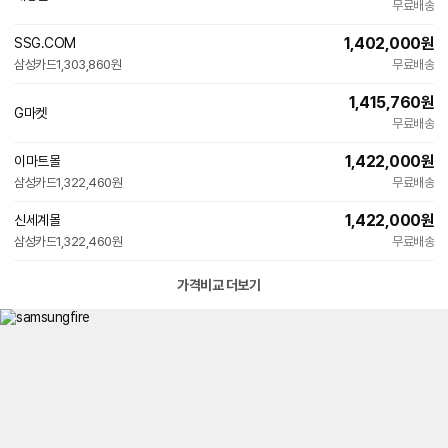
무료배송
이
버
1,402,000
원
SSG.COM
페
삼성카드
1,303,860원
이
무료배송
1,415,760
원
G마켓
무료배송
1,422,000
원
이마트몰
삼성카드
1,322,460원
무료배송
1,422,000
원
신세계몰
삼성카드
1,322,460원
무료배송
가격비교 더보기