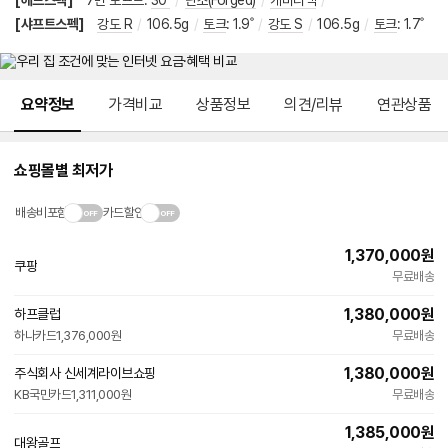
[헤드스펙]
7번 로프트
:
30˚
/
단조(Forged)
/
캐비티백
/
[샤프트스펙]
강도 R
/
106.5g
/
토크
:
1.9˚
/
강도 S
/
106.5g
/
토크
:
1.7˚
메뉴 네비게이션
요약정보
가격비교
상품정보
의견/리뷰
연관상품
쇼핑몰별 최저가
배송비포함
카드할인
1,370,000
원
쿠팡
무료배송
1,380,000
원
하프클럽
하나카드
1,376,000원
무료배송
1,380,000
원
주식회사 신세계라이브쇼핑
KB국민카드
1,311,000원
무료배송
1,385,000
원
대왕골프
네