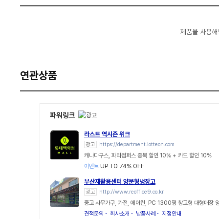
제품을 사용해
연관상품
파워링크
라스트 역시즌 위크
광고
https://department.lotteon.com
캐나다구스, 파라점퍼스 중복 할인 10% + 카드 할인 10%
이벤트
UP TO 74% OFF
부산재활용센터 양문형냉장고
광고
http://www.reoffice9.co.kr
중고 사무가구, 가전, 에어컨, PC 1300평 창고형 대형매장
견적문의
회사소개
납품사례
지점안내