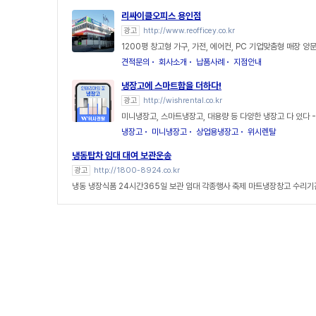
리싸이클오피스 용인점
광고
http://www.reofficey.co.kr
1200평 창고형 가구, 가전, 에어컨, PC 기업맞춤형 매장 
견적문의
회사소개
납품사례
지점안내
냉장고에 스마트함을 더하다!
광고
http://wishrental.co.kr
미니냉장고, 스마트냉장고, 대용량 등 다양한 냉장고 다 있다 
냉장고
미니냉장고
상업용냉장고
위시렌탈
냉동탑차 임대 대여 보관운송
광고
http://1800-8924.co.kr
냉동 냉장식품 24시간365일 보관 임대 각종행사 축제 마트냉장창고 수리기