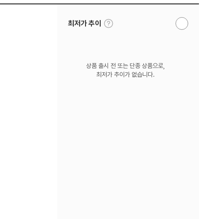
툴
최저가 추이
알
팁
림
보
받
기
기
상품 출시 전 또는 단종 상품으로,
최저가 추이가 없습니다.