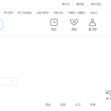
에누리
몰테일
메이크샵
서
PC견적
PC구매상담
쇼핑기획전
커뮤니티
이벤트
/
체험단
더보기
비
검
색
최근
관심
로그인
스
관심
공유
신고
인쇄