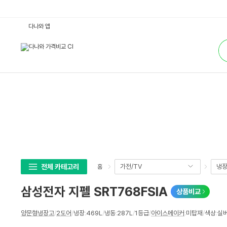
삼
다나와 앱
성
전
통
자
합
지
검
펠
색
S
R
T
7
6
8
F
S
I
A
:
다
나
와
가
전체 카테고리
가전/TV
냉장
홈
격
비
교
삼성전자 지펠 SRT768FSIA
상품비교
상
양문형냉장고
/
2도어
/
냉장
:
469L
/
냉동
:
287L
/
1등급
/
아이스메이커
:
미탑재
/
색상
:
실
세
스