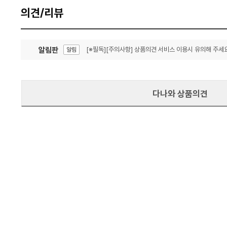
의견/리뷰
알림판
[※필독][주의사항] 상품의견 서비스 이용시 유의해 주세요
알림
잦은 오류, PC속도 잡자! PC안정화 위해 이건 꼭!
알림
다나와 상품의견