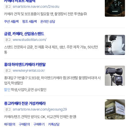
카메라 서포트 새들백
smartstore.naver.com/2nsolu
광고
카메라 견적 및 보조용품이 필요할 땐, 촬영장비 전문 투앤솔루!
쿠션 새들백
펌프 새들백
온라인 상담
금광, 카메라, 산업용스탠드
www.studiotitan.com/
광고
스탠드 전문회사 금광, 전 제품 국내 제조, 생산. 주문 제작 가능, 50년전
통
홍대 하이엔드카메라 키렌탈
www.keyrental.co.kr
광고
홍대입구 1번출구 도보3분, 하이엔드카메라 캠코더렌탈 촬영장비대여 사
업자,학생할인
할인
학생,사업자,공연 상시할인
중고카메라 전문 거성카메라
smartstore.naver.com/geosung29
광고
카메라/렌즈 견적만 받아도 OK, 비교견적 언제든 환영!
매각문의
구매문의
구매후기
카톡상담