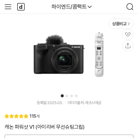
본문 바로가기
다
다나와
하이엔드/콤팩트
사
검
나
이
색
와
드
메
메
상품비교
인
뉴
관
심
공
유
1
2
3
4
등록월 2025.03.
이미지출처: 제조사제공
리
115
개
별
4.
뷰
점
9
캐논 파워샷 V1 (아이리버 무선슈팅그립)