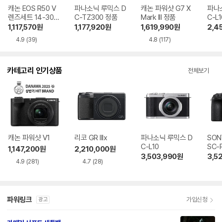
캐논 EOS R50 V
파나소닉 루믹스 D
캐논 파워샷 G7 X
파나
렌즈세트 14-30m
C-TZ300 정품
Mark III 정품
C-L
m F4-6.3
1,117,570
원
1,177,920
원
1,619,990
원
2,4
4.9
(39)
4.8
(117)
카테고리 인기상품
전체보기
캐논 파워샷 V1
리코 GR IIIx
파나소닉 루믹스 D
SON
C-L10
SC-
1,147,200
원
2,210,000
원
3,503,990
원
3,5
4.9
(281)
4.7
(28)
파워링크
가입신청
광고