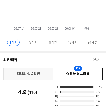
1개월
3개월
6개월
12개월
24개월
의견/리뷰
더보기
115
다나와 상품의견
쇼핑몰 상품리뷰
5점
96%
4.9
115
4점
3%
3점
1%
2점
0%