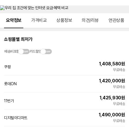
메뉴 네비게이션
요약정보
가격비교
상품정보
의견/리뷰
연관상품
쇼핑몰별 최저가
배송비포함
카드할인
1,408,580
원
쿠팡
무료배송
1,420,000
원
롯데ON
빠른배송
무료배송
1,425,930
원
11번가
빠른배송
무료배송
1,490,000
원
디지털이디마트
네
무료배송
이
버