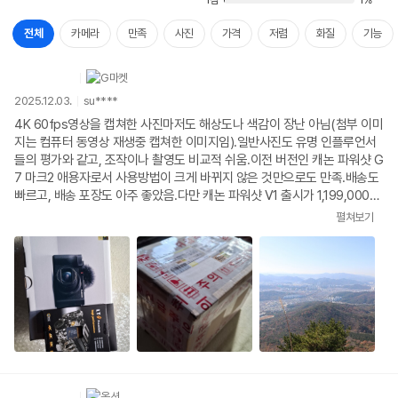
1점
1%
전체
카메라
만족
사진
가격
저렴
화질
기능
2025.12.03.
su****
4K 60fps영상을 캡쳐한 사진마저도 해상도나 색감이 장난 아님(첨부 이미
지는 컴퓨터 동영상 재생중 캡쳐한 이미지임).일반사진도 유명 인플루언서
들의 평가와 같고, 조작이나 촬영도 비교적 쉬움.이전 버전인 캐논 파워샷 G
7 마크2 애용자로서 사용방법이 크게 바뀌지 않은 것만으로도 만족.배송도
빠르고, 배송 포장도 아주 좋았음.다만 캐논 파워샷 V1 출시가 1,199,000원
인데 거의10만원 가까이 눈탱이 치는건 좀 아닌 듯 그나마 여기가 잴 적게
펼쳐보기
눈탱이 쳐서 샀지만(출시후 거의 6개월을 기다려도 가격하락할 기미가 안
보여서 결국 질렀지만 ㅠㅠ), 메모리까지 샀지만 256GB 메모리가 28만원
하는것 좀 과한 듯..요약. 카메라 성능 최상, 배송 빠르고, 포장 아주 잘했음.
다만 가격은 눈탱이.