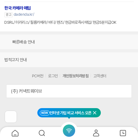
한국 카메라 매입
dadenda.kr/
광고
DSRL/ 미러리스/ 필름카메라/ 바디/ 렌즈/ 현금바로즉시매입/ 현금5분지급OK
빠른배송 안내
법적고지 안내
PC버전
로그인
개인정보처리방침
고객센터
(주) 커넥트웨이브
인터넷 가입 비교 서비스 오픈
NEW
닫기
이
전
페
이
지