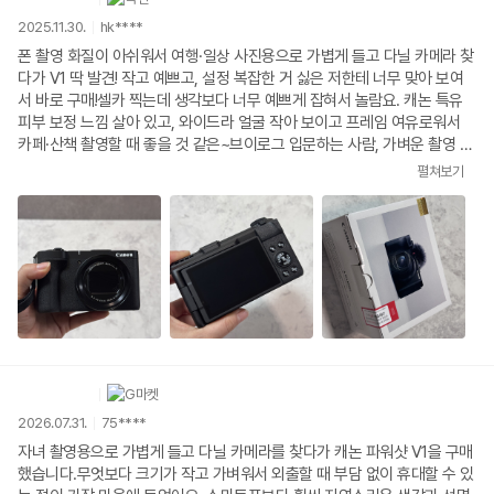
2025.11.30.
hk****
폰 촬영 화질이 아쉬워서 여행·일상 사진용으로 가볍게 들고 다닐 카메라 찾
다가 V1 딱 발견! 작고 예쁘고, 설정 복잡한 거 싫은 저한테 너무 맞아 보여
서 바로 구매!셀카 찍는데 생각보다 너무 예쁘게 잡혀서 놀람요. 캐논 특유
피부 보정 느낌 살아 있고, 와이드라 얼굴 작아 보이고 프레임 여유로워서
카페·산책 촬영할 때 좋을 것 같은~브이로그 입문하는 사람, 가벼운 촬영 위
주인 사람한테는 진짜 추천할만한 카메라!그리고 컴온탑 배송도 빠르고 무
펼쳐보기
엇보다 최저가여서 대만족입니다!
2026.07.31.
75****
자녀 촬영용으로 가볍게 들고 다닐 카메라를 찾다가 캐논 파워샷 V1을 구매
했습니다.무엇보다 크기가 작고 가벼워서 외출할 때 부담 없이 휴대할 수 있