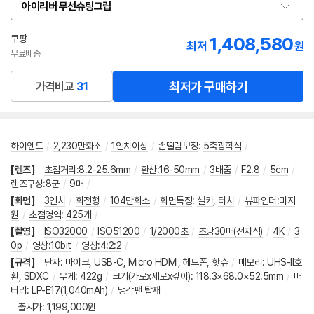
아이리버 무선슈팅그립
옵
션
선
쿠팡
1,408,580
최저
원
택
무료배송
최저가 구매하기
가격비교
31
하이엔드
/
2,230만화소
/
1인치이상
/
손떨림보정
:
5축광학식
/
[렌즈]
초점거리:8.2-25.6mm
/
환산:16-50mm
/
3배줌
/
F2.8
/
5cm
/
렌즈구성:8군
/
9매
/
[화면]
3인치
/
회전형
/
104만화소
/
화면특징
:
셀카
,
터치
/
뷰파인더:미지
원
/
초점영역
:
425개
/
[촬영]
ISO32000
/
ISO51200
/
1/2000초
/
초당30매(전자식)
/
4K
/
3
0p
/
영상:10bit
/
영상:4:2:2
/
[규격]
단자
:
마이크
,
USB-C
,
Micro HDMI
,
헤드폰
,
핫슈
/
메모리
:
UHS-II호
환
,
SDXC
/
무게
:
422g
/
크기(가로x세로x깊이)
:
118.3×68.0×52.5mm
/
배
터리
:
LP-E17(1,040mAh)
/
냉각팬 탑재
출시가
출시가: 1,199,000원