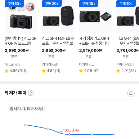
구매 50+
구매 20+
구매 10+
구매 30+
(클린캠페인) 리코 GR
리코 GR4 HDF (로우
세기 정품 리코 GR4
리코 GR4 (로
4 GR IV 모노크롬
프로 파우치 + 액정보
+포토리뷰 정품 배터
파우치 + 액정
호필름+ 리더기 포함)
리 (세기몰 정품보유)
름+ 리더기 포함
2,990,000
2,950,000
2,919,000
2,761,000
원
원
원
원
무료
무료
무료
무료
M camera
카메라몬스터
디지털 컴온탑
카메라몬스터
네이버
네이버
네이버
페이
페이
페이
리
리
리
리
4.96
(
291
)
4.82
(
11
)
4.98
(
47
)
4.91
(
35
)
별
별
별
별
뷰
뷰
뷰
뷰
점
점
점
점
수
수
수
수
최저가 추이
최
알
저
림
가
받
추
는
이
중
란?