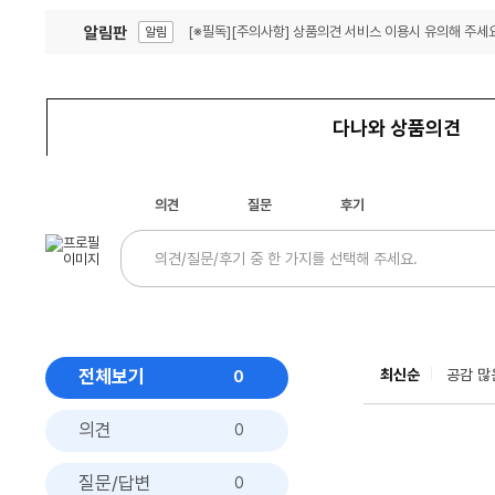
알림판
[※필독][주의사항] 상품의견 서비스 이용시 유의해 주세요
알림
잦은 오류, PC속도 잡자! PC안정화 위해 이건 꼭!
알림
다나와 상품의견
의견
질문
후기
전체보기
최신순
공감 많
0
의견
0
질문/답변
0