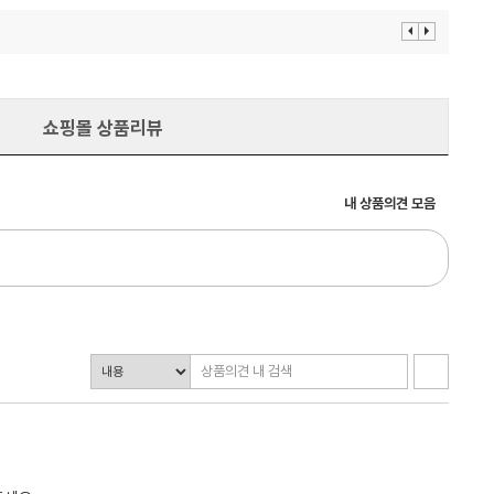
이
다
전
음
보
보
기
기
쇼핑몰 상품리뷰
내 상품의견 모음