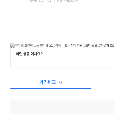
등록월: 2004.09.
제조사:
WIZCOM
이런 상품 어때요?
가격비교
0
가
격
비
교