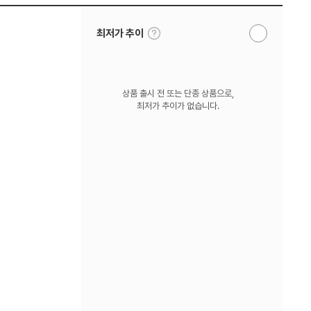
툴
최저가 추이
알
팁
림
보
받
기
기
상품 출시 전 또는 단종 상품으로,
최저가 추이가 없습니다.