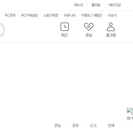
에누리
몰테일
메이크샵
서
PC견적
PC구매상담
쇼핑기획전
커뮤니티
이벤트
/
체험단
더보기
비
검
색
최근
관심
로그인
스
관심
공유
신고
인쇄