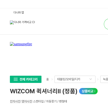
W
다나와 앱
I
Z
통
C
합
O
검
M
색
퀵
셔
너
리
Ⅱ
(정
품)
:
다
나
와
가
격
비
교
전체 카테고리
태블릿/모바일/디카
녹음
홈
WIZCOM 퀵셔너리Ⅱ (정품)
상품비교
상
전자사전
/
영어사전
/
스캔타입 / 자동찾기 / 펜형태
세
스