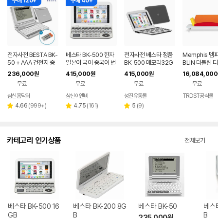
구매 120+
구매 40+
전자사전 BESTA BK-
베스타 BK-500 한자
전자사전 베스타 정품
Memphis 멤
50 + AAA 건전지 중
일본어 국어 중국어 번
BK-500 메모리32G
BLIN 더블린 
중한 영어 중국어 토익
역 어학 영영 한영 영한
B 영영 영어특화 옥스
파 1544935
236,000
415,000
415,000
16,084,000
원
원
원
다국어
영어 전자사전
포드 북웜 콜린스코빌
29
무료
무료
무료
무료
드
삼신홈닥터
삼신이앤비
성진유통몰
TRDST공식몰
네이버
페이
리
리
리
4.66
(
999+
)
4.75
(
161
)
5
(
9
)
별
별
별
뷰
뷰
뷰
점
점
점
수
수
수
카테고리 인기상품
전체보기
베스타 BK-500 16
베스타 BK-200 8G
베스타 BK-50
베스타
GB
B
B
235,000
원