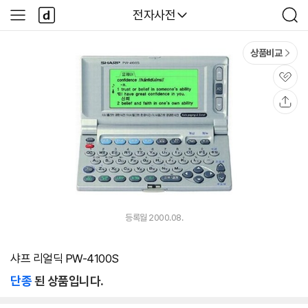
본문 바로가기
다
다나와
전자사전
사
검
나
이
색
와
드
메
메
상품비교
인
뉴
관
심
공
유
등록월 2000.08.
샤프 리얼딕 PW-4100S
단종
된 상품입니다.