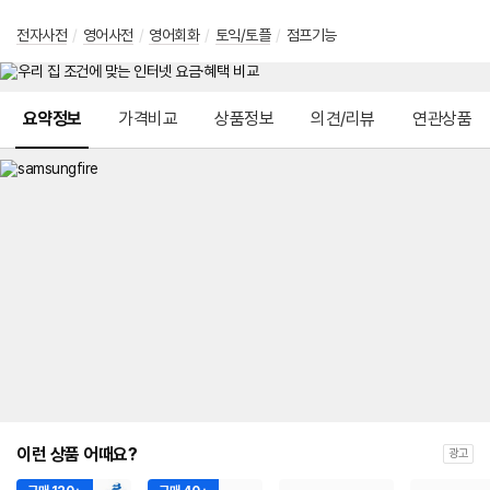
전자사전
/
영어사전
/
영어회화
/
토익/토플
/
점프기능
메뉴 네비게이션
요약정보
가격비교
상품정보
의견/리뷰
연관상품
이런 상품 어때요?
광고