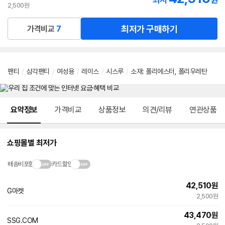
최저
원
2,500원
최저가 구매하기
가격비교
7
팬티
/
삼각팬티
/
여성용
/
레이스
/
시스루
/
소재
:
폴리에스터
,
폴리우레탄
메뉴 네비게이션
요약정보
가격비교
상품정보
의견/리뷰
연관상품
쇼핑몰별 최저가
배송비포함
카드할인
42,510
원
G마켓
2,500원
43,470
원
SSG.COM