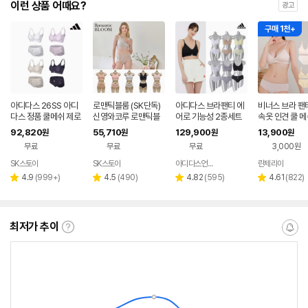
이런 상품 어때요?
광고
구매 1천+
아디다스 26SS 아디
로맨틱블룸 (SK단독)
아디다스 브라팬티 에
비너스 브라 팬
다스 정품 쿨메쉬 제로
신영와코루 로맨틱블
어로 기능성 2종세트
속옷 인견 쿨 메
브라팬티 4세트 패키
룸 한겹 실키 브라팬티
노와이어 심리스
92,820
55,710
129,900
13,900
원
원
원
원
지
(10종)
속옷 빅사이즈 
무료
무료
무료
3,000원
SK스토아
SK스토아
아디다스언더웨어 공식스토어
란제리아
네이
네이
네이버
네이
버페
버페
페이
페이
리
리
리
리
4.9
(
999+
)
4.5
(
490
)
4.82
(
595
)
4.61
(
822
)
별
별
별
별
이
이
뷰
뷰
뷰
뷰
점
점
점
점
수
수
수
수
최저가 추이
최
알
저
림
가
받
추
는
이
중
란?