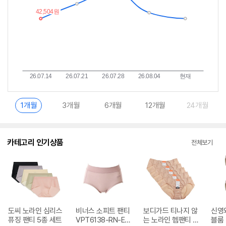
1개월
3개월
6개월
12개월
24개월
카테고리 인기상품
전체보기
도씨 노라인 심리스
비너스 소피트 팬티
보디가드 티나지 않
신영
퓨징 팬티 5종 세트
VPT6138-RN-EU
는 노라인 헴팬티 5
블룸