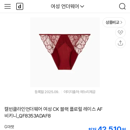
본문 바로가기
다
다나와
여성 언더웨어
사
검
나
이
색
와
드
메
메
상품비교
인
뉴
관
심
공
유
등록월 2025.09.
이미지출처: 에누리제공
캘빈클라인언더웨어 여성 CK 블랙 플로럴 레이스 AF
비키니_QF8353ADAF8
G마켓
42,510