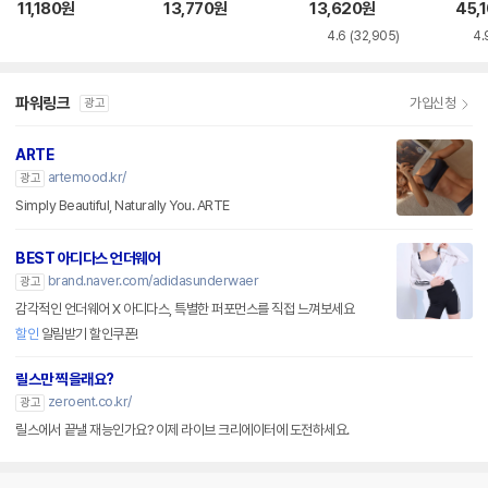
S
종
팬티 
11,180
원
13,770
원
13,620
원
45,
4.6
(32,905)
4.
파워링크
가입신청
광고
ARTE
artemood.kr/
광고
Simply Beautiful, Naturally You. ARTE
BEST 아디다스 언더웨어
brand.naver.com/adidasunderwaer
광고
감각적인 언더웨어 X 아디다스, 특별한 퍼포먼스를 직접 느껴보세요
할인
알림받기 할인쿠폰!
릴스만 찍을래요?
zeroent.co.kr/
광고
릴스에서 끝낼 재능인가요? 이제 라이브 크리에이터에 도전하세요.