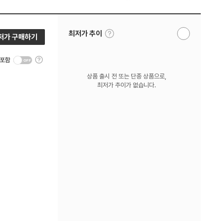
툴
최저가 추이
저가 구매하기
알
팁
림
보
받
기
툴
기
 포함
팁
보
상품 출시 전 또는 단종 상품으로,
기
최저가 추이가 없습니다.