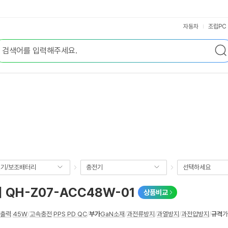
자동차
조립PC
기/보조배터리
충전기
선택하세요
 QH-Z07-ACC48W-01
상품비교
D출력
:
45W
/
고속충전
:
PPS
,
PD
,
QC
/
부가
GaN소재
/
과전류방지
/
과열방지
/
과전압방지
/
규격
가