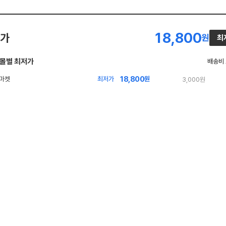
18,800
가
원
최
몰별 최저가
배송비
18,800
최저가
원
3,000원