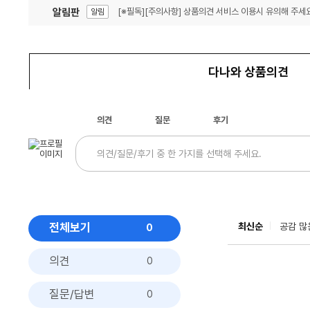
알림판
[※필독][주의사항] 상품의견 서비스 이용시 유의해 주세요
알림
잦은 오류, PC속도 잡자! PC안정화 위해 이건 꼭!
알림
다나와 상품의견
의견
질문
후기
전체보기
최신순
공감 많
0
의견
0
질문/답변
0