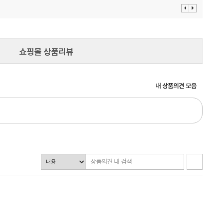
이
다
전
음
보
보
기
기
쇼핑몰 상품리뷰
내 상품의견 모음