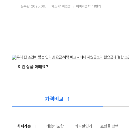
등록월: 2025.09.
제조사: 확인중
이미지출처: 11번가
이런 상품 어때요?
가격비교
1
가
격
비
교
최저가순
배송비포함
카드할인가
쇼핑몰 선택