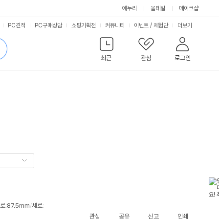
에누리
몰테일
메이크샵
서
PC견적
PC구매상담
쇼핑기획전
커뮤니티
이벤트
/
체험단
더보기
비
검
색
최근
관심
로그인
스
로
:
87.5mm
/
세로
:
관심
공유
신고
인쇄