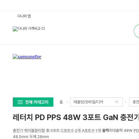
레
다나와 앱
터
치
통
P
합
D
검
P
색
P
S
4
8
W
3
포
트
G
a
N
충
전
기
Q
전체 카테고리
태블릿/모바일/디카
충전
홈
H
-
Z
레터치 PD PPS 48W 3포트 GaN 충전기
0
7
-
상
A
충전기
/
케이블분리형
/
총:3포트
/
C포트수
:
2개
/
A포트수
:
1개
/
출력
최대출력
:
48W
/
P
세
C
48.5mm
/
두께
:
28mm
C
스