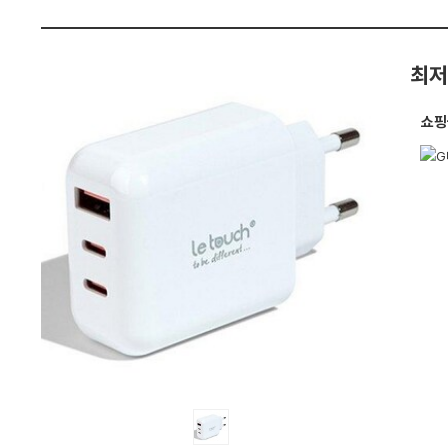
4
펙
8
W
-
0
최저
1
:
다
쇼핑
나
와
가
격
비
교