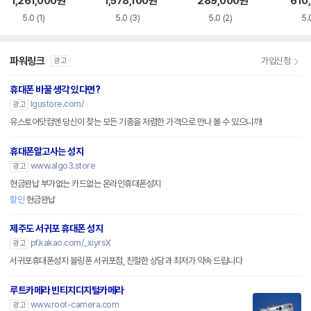
1,261,000
원
1,578,100
원
289,000
원
610
납
5.0
(1)
5.0
(3)
5.0
(2)
5.
파워링크
가입신청
광고
휴대폰 바꿀 생각 있다면?
lgustore.com/
광고
유스토어닷컴엔 당신이 찾는 모든 기종을 저렴한 가격으로 만나 볼 수 있으니까!
휴대폰알고사는 성지
www.algo3.store
광고
현금완납 부가없는 카드없는 온라인휴대폰성지
할인
현금완납
제주도 서귀포 휴대폰 성지
pf.kakao.com/_xiyrsX
광고
서귀포휴대폰성지 블링폰 서귀포점, 친절한 상담과 최저가 약속 드립니다
루트카메라 빈티지디지털카메라
www.root-camera.com
광고