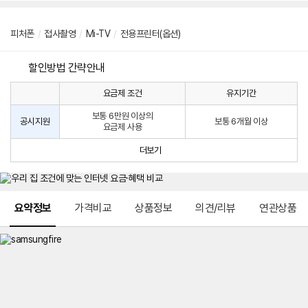
피처폰
/
접사촬영
/
Mi-TV
/
전용프린터(옵션)
할인방법 간략안내
요금제 조건
유지기간
통
통
신
보통 6만원 이상의
사
신
공시지원
보통 6개월 이상
요금제 사용
할
사
인
공
더보기
방
시
법
지
원
및
메뉴 네비게이션
선
요약정보
가격비교
상품정보
의견/리뷰
연관상품
택
약
정
주
적
용
요
금