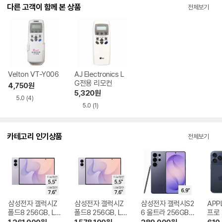
다.
다른 고객이 함께 본 상품
전체보기
Velton VT-Y006
AJ Electronics L
G전용 리모컨
4,750
원
5,320
원
5.0
(4)
5.0
(1)
카테고리 인기상품
전체보기
삼성전자 갤럭시Z
삼성전자 갤럭시Z
삼성전자 갤럭시S2
APP
폴드8 256GB, LG
폴드8 256GB, LG
6 울트라 256GB,
프로 
U+ 번호이동 완납
U+ 기기변경 완납
LG U+ 번호이동 완
+ 