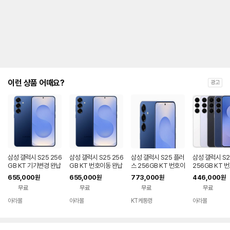
제
안
내
및
유
지
해
야
되
는
이런 상품 어때요?
광고
대
략
적
인
기
간
을
안
내
삼성 갤럭시 S25 256
삼성 갤럭시 S25 256
삼성 갤럭시 S25 플러
삼성 갤럭시 S2
를
GB KT 기기변경 완납
GB KT 번호이동 완납
스 256GB KT 번호이
256GB KT 
80요금제
동 신규가입 기기변경
공시지원 완납
나
655,000
655,000
773,000
446,000
원
원
원
원
타
무료
무료
무료
무료
내
는
아라몰
아라몰
KT케통령
아라몰
표
입
니