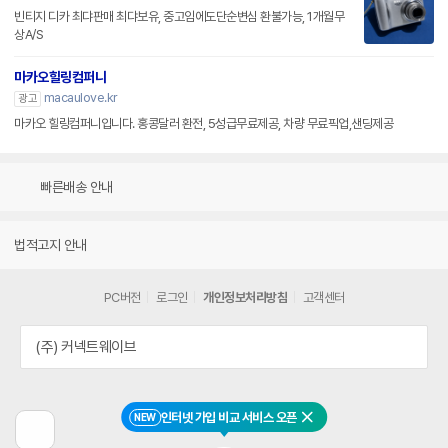
빈티지 디카 최댜판매 최댜보유, 중고임에도단순변심 환불가능, 1개월무
상A/S
마카오힐링컴퍼니
macaulove.kr
광고
마카오 힐링컴퍼니입니다. 홍콩달러 환전, 5성급무료제공, 차량 무료픽업,샌딩제공
빠른배송 안내
법적고지 안내
PC버전
로그인
개인정보처리방침
고객센터
(주) 커넥트웨이브
인터넷 가입 비교 서비스 오픈
NEW
닫기
이