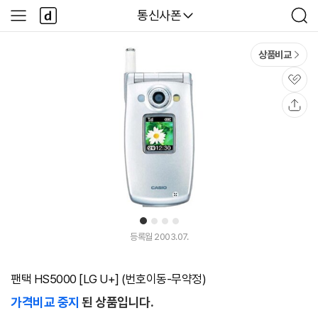
본문 바로가기
다
다나와
통신사폰
사
검
나
이
색
와
드
메
메
상품비교
인
뉴
관
심
공
유
1
2
3
4
등록월 2003.07.
팬택 HS5000 [LG U+] (번호이동-무약정)
가격비교 중지
된 상품입니다.