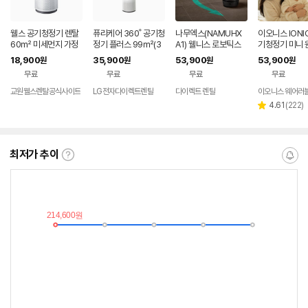
웰스 공기청정기 렌탈
퓨리케어 360˚ 공기청
나무엑스(NAMUHX
이오니스 IONIC 
60㎡ 미세먼지 가정
정기 플러스 99㎡(3
A1) 웰니스 로보틱스
기청정기 미니 
용 회사 사무실 학원 병
0평) 렌탈 AS303DW
에어센서 바이탈체크
형 공기살균기 
18,900
35,900
53,900
53,900
원
원
원
원
원 미세먼지 토네이도
FAM 렌탈 셀프관리 7
66.0㎡ 72개월약정
오존제로 음이
무료
무료
무료
무료
360도 AR318 셀프관
2개월약정
관리없음 SK 인텔릭스
기
리 60개월약정
공기청정기 렌탈 가정
교원웰스렌탈공식사이트
LG전자다이렉트렌탈
다이렉트 렌탈
용 홈캠 부모님 돌봄 C
리
4.61
(
222
)
별
CTV 보안 세이프케어
뷰
점
피
수
최저가 추이
최
알
저
림
가
받
추
는
이
중
란?