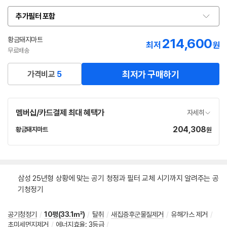
추가필터 포함
옵
션
선
황금돼지마트
214,600
네
최저
원
택
이
무료배송
버
페
최저가 구매하기
가격비교
5
이
멤버십/카드결제 최대 혜택가
자세히
204,308
가
황금돼지마트
원
네
격
이
버
페
이
삼성 25년형 상황에 맞는 공기 청정과 필터 교체 시기까지 알려주는 공
기청정기
공기청정기
/
10평(33.1㎡)
/
탈취
/
새집증후군물질제거
/
유해가스 제거
/
초미세먼지제거
/
에너지효율
:
3등급
/