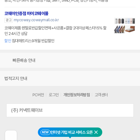
공조, 자연기화식 공기청정 가습, SMT, SMD, PCB, 정전기방지, 이동형
코웨이인증점 마이코웨이몰
mycoway.cowaymall.co.kr
광고
코웨이제품 렌탈료반값할인면제+사은품+결합 2대이상페스타15% 할
인 24시간 상담
할인
침대매트리스9개월 반값할인
빠른배송 안내
법적고지 안내
PC버전
로그인
개인정보처리방침
고객센터
(주) 커넥트웨이브
인터넷 가입 비교 서비스 오픈
NEW
닫기
이