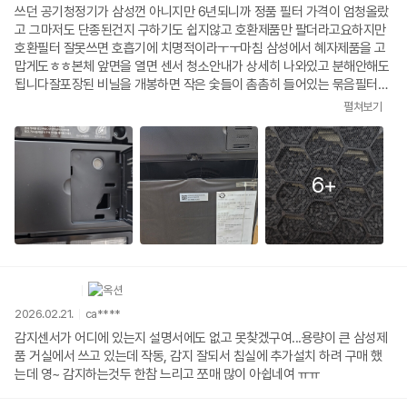
쓰던 공기청정기가 삼성껀 아니지만 6년되니까 정품 필터 가격이 엄청올랐
고 그마저도 단종된건지 구하기도 쉽지않고 호환제품만 팔더라고요하지만
호환필터 잘못쓰면 호흡기에 치명적이라ㅜㅜ마침 삼성에서 혜자제품을 고
맙게도ㅎㅎ본체 앞면을 열면 센서 청소안내가 상세히 나와있고 분해안해도
됩니다잘포장된 비닐을 개봉하면 작은 숯들이 촘촘히 들어있는 묶음필터가
나옵니다숯을갈아만든 종이필터보다 이게 더 눈에 잘보이고 믿음이 가네요
펼쳐보기
연세드신분들도 설명서를 찾거나 QR코드리더앱 또는 복잡한 SmartThing
s앱 실행을 딱히 하지않아도 작동이 쉽고 무엇보다 매일하는것도 아니고 몇
개월에 한번 하는 센서청소방법이 본체에 써있어서 이런거 하나도 배려하는
삼성의 서비스정신이 묻어있는거 같아서 좋은것 같아요가끔하는 청소는 어
6+
떻게 하는지 뇌에서 삭제된적 많잖아요? ㅋㅋ외관도 깔끔하고 생각보다 가
벼워서 놀라웠고필터교체 알림버튼도 있어요처음 30분정도 강으로 작동해
주면 냄새사라집니다역시 가전은 삼성
2026.02.21.
ca****
감지센서가 어디에 있는지 설명서에도 없고 못찾겠구여...용량이 큰 삼성제
품 거실에서 쓰고 있는데 작동, 감지 잘되서 침실에 추가설치 하려 구매 했
는데 영~ 감지하는것두 한참 느리고 쪼매 많이 아쉽네여 ㅠㅠ