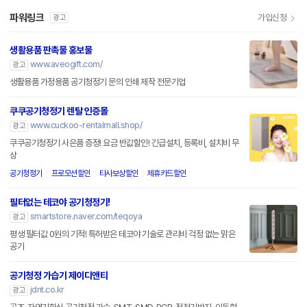
파워링크
가입신청
광고
생활용품 판촉물 홍보물
www.aveogift.com/
광고
생활용품 가정용품 공기청정기 문의 인쇄 제작 전문기업
쿠쿠공기청정기 렌탈 인증몰
www.cuckoo-rentalmall.shop/
광고
쿠쿠공기청정기 사은품 증정! 요금 반값할인! 긴급설치, 등록비, 설치비 무
상
공기청정기
프로모션할인
타사보상할인
제휴카드할인
필터없는 테코야 공기청정기!
smartstore.naver.com/teqoya
광고
평생 필터값 0원의 기적! 특허받은 테코야 기술로 관리비 걱정 없는 맑은
공기
공기청정 가습기 제이디앤티
jdnt.co.kr
광고