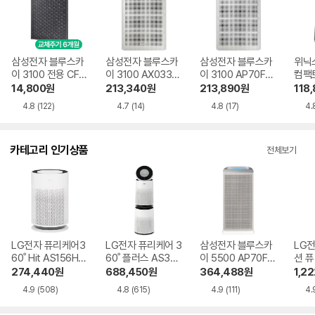
삼성전자 블루스카
삼성전자 블루스카
삼성전자 블루스카
위닉
이 3100 전용 CFX-
이 3100 AX033B
이 3100 AP70F03
컴팩트
K100D 일체형필터
310GWD 일반구매
102RVD 일반구매
MW
14,800
원
213,340
원
213,890
원
118
1개
4.8
(122)
4.7
(14)
4.8
(17)
4.
카테고리 인기상품
전체보기
LG전자 퓨리케어3
LG전자 퓨리케어 3
삼성전자 블루스카
LG
60˚ Hit AS156HW
60˚ 플러스 AS305
이 5500 AP70F0
션 퓨
WC
DWWA
6103RTD
0˚ 
274,440
원
688,450
원
364,488
원
1,22
MA
4.9
(508)
4.8
(615)
4.9
(111)
4.