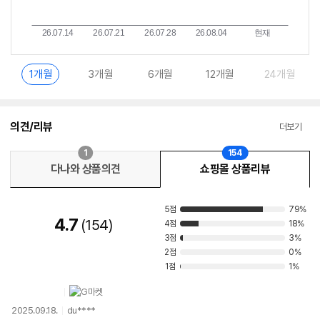
1개월
3개월
6개월
12개월
24개월
의견/리뷰
더보기
1
154
다나와 상품의견
쇼핑몰 상품리뷰
5점
79%
4.7
154
4점
18%
3점
3%
2점
0%
1점
1%
2025.09.18.
du****