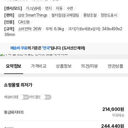
[센서/모드]
가스(냄새)
/
먼지
/
자동
/
수면
/
[편의]
삼성 SmartThings
/
필터점검/교체알림
/
풍량조절
/
청정도표시
/
[인증]
CA인증
/
[규격]
소비전력
:
26W
/
무게
:
6.9kg
/
크기(가로x세로x깊이)
:
349x499x2
36mm
배송비 무료
의 기준은
'전국'
입니다. (도서산간 제외)
메뉴 네비게이션
요약정보
가격비교
상품정보
의견/리뷰
연관상품
쇼핑몰별 최저가
배송비포함
카드할인
214,600
원
황금돼지마트
네
무료배송
이
버
244,440
원
페