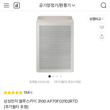
본문 바로가기
다
다나와
공기청정기/환풍기
사
검
나
이
색
와
드
메
메
상품비교
인
뉴
관
심
공
유
1
2
3
4
등록월 2025.09.
이미지출처: 제조사제공
리
154
개
별
4.
뷰
점
7
삼성전자 블루스카이 3100 AP70F03102RTD
(추가필터 포함)