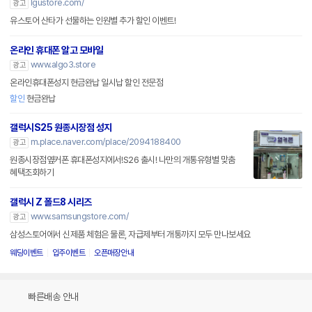
lgustore.com/
광고
유스토어 산타가 선물하는 인원별 추가 할인 이벤트!
온라인 휴대폰 알고 모바일
www.algo3.store
광고
온라인휴대폰성지 현금완납 일시납 할인 전문점
할인
현금완납
갤럭시S25 원종시장점 성지
m.place.naver.com/place/2094188400
광고
원종시장점옆커폰 휴대폰성지에서!S26 출시! 나만의 개통유형별 맞춤
혜택조회하기
갤럭시 Z 폴드8 시리즈
www.samsungstore.com/
광고
삼성스토어에서 신제품 체험은 물론, 자급제부터 개통까지 모두 만나보세요
웨딩이벤트
입주이벤트
오픈매장안내
빠른배송 안내