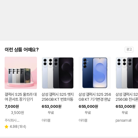
제
안
내
및
유
지
해
야
되
는
이런 상품 어때요?
광고
대
략
적
인
기
간
을
안
내
갤럭시 S25 울트라 대
삼성 갤럭시 S25 엣지
삼성 갤럭시 S25 256
삼성 갤럭시 S2
를
여 콘서트 장기 단기
256GB KT 번호이동
GB KT 기기변경 완납
256GB 전시폰
완납 80요금제
호이동 완납
나
7,000
653,000
655,000
653,000
원
원
원
원
타
3,500원
무료
무료
무료
내
는
주식회사 폰빌리지
아라몰
아라몰
pansamall
네이버
표
페이
리
4.98
(
184
)
별
입
뷰
점
니
수