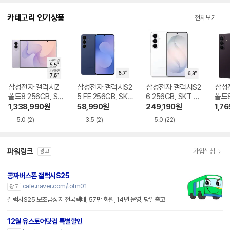
다.
카테고리 인기상품
전체보기
삼성전자 갤럭시Z
삼성전자 갤럭시S2
삼성전자 갤럭시S2
삼성
폴드8 256GB, SK
5 FE 256GB, SKT
6 256GB, SKT 기
폴드8
T 기기변경 완납
기기변경 완납
기변경 완납
GB,
1,338,990
원
58,990
원
249,190
원
1,76
완납
5.0
(2)
3.5
(2)
5.0
(22)
파워링크
가입신청
광고
공짜버스폰 갤럭시S25
cafe.naver.com/tofm01
광고
갤럭시S25 보조금성지 전국택배, 57만 회원, 14년 운영, 당일출고
12월 유스토어닷컴 특별할인