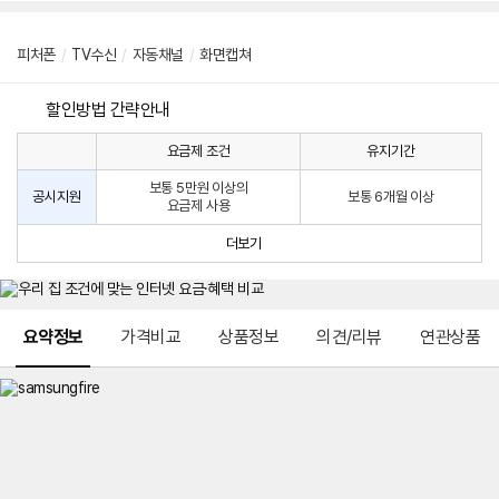
피처폰
/
TV수신
/
자동채널
/
화면캡쳐
할인방법 간략안내
요금제 조건
유지기간
통
통
신
보통 5만원 이상의
사
신
공시지원
보통 6개월 이상
요금제 사용
할
사
인
공
더보기
방
시
법
지
원
및
메뉴 네비게이션
선
요약정보
가격비교
상품정보
의견/리뷰
연관상품
택
약
정
주
적
용
요
금