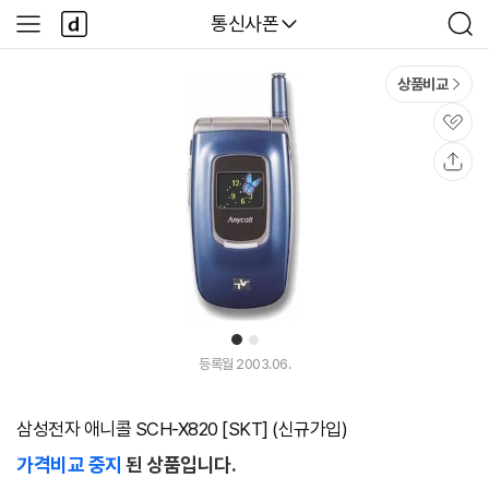
본문 바로가기
다
다나와
통신사폰
사
검
나
이
색
와
드
메
메
상품비교
인
뉴
관
심
공
유
1
2
등록월 2003.06.
삼성전자 애니콜 SCH-X820 [SKT] (신규가입)
가격비교 중지
된 상품입니다.