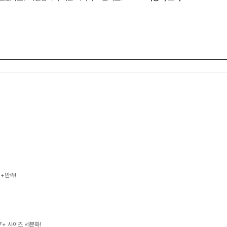
++만족!
7+ 사이즈 세분화!