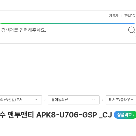
자동차
조립PC
의류/신발/도서
유아동의류
티셔츠/블라우스
 맨투맨티 APK8-U706-GSP _CJ
상품비교