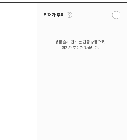
툴
최저가 추이
알
팁
림
보
받
기
기
상품 출시 전 또는 단종 상품으로,
최저가 추이가 없습니다.