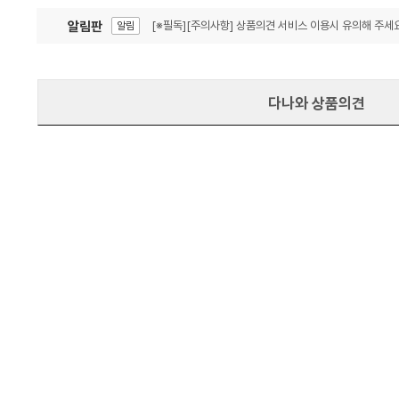
알림판
[※필독][주의사항] 상품의견 서비스 이용시 유의해 주세요
알림
잦은 오류, PC속도 잡자! PC안정화 위해 이건 꼭!
알림
다나와 상품의견