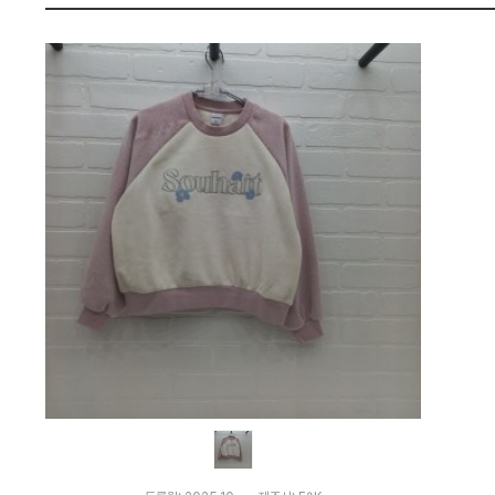
_
펙
C
J
:
다
나
와
가
격
비
교