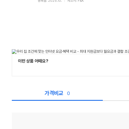
등록월: 2025.10.
제조사: F&K
이런 상품 어때요?
가격비교
0
가
격
비
교