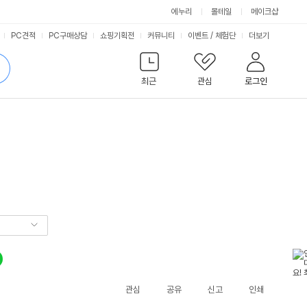
에누리
몰테일
메이크샵
서
PC견적
PC구매상담
쇼핑기획전
커뮤니티
이벤트
/
체험단
더보기
비
검
색
최근
관심
로그인
스
관심
공유
신고
인쇄