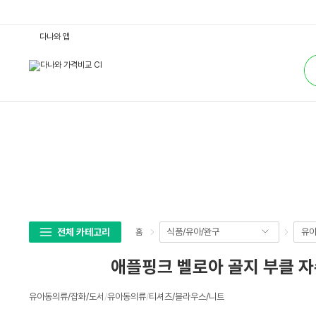
애
다나와 앱
플
핑
통
크
합
벨
검
로
색
아
골
지
부
클
자
수
맨
투
맨
티
A
P
K
8
전체 카테고리
식품/유아/완구
유아
홈
-
U
7
애플핑크 벨로아 골지 부클 자수
0
6
-
상
G
유아동의류/잡화/도서
/
유아동의류
/
티셔츠/블라우스/니트
세
S
P
스