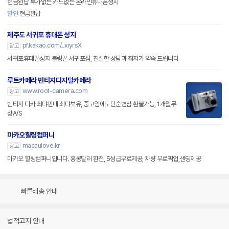
현금완납 부가없는 카드없는 온라인휴대폰성지
할인
현금완납
제주도 서귀포 휴대폰 성지
pf.kakao.com/_xiyrsX
광고
서귀포휴대폰성지 블링폰 서귀포점, 친절한 상담과 최저가 약속 드립니다
루트카메라 빈티지디지털카메라
www.root-camera.com
광고
빈티지 디카 최댜판매 최댜보유, 중고임에도단순변심 환불가능, 1개월무
상A/S
마카오힐링컴퍼니
macaulove.kr
광고
마카오 힐링컴퍼니입니다. 홍콩달러 환전, 5성급무료제공, 차량 무료픽업,샌딩제공
빠른배송 안내
법적고지 안내