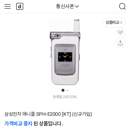
본문 바로가기
다
다나와
통신사폰
사
검
나
이
색
와
드
메
메
상품비교
인
뉴
관
심
공
유
1
2
등록월 2003.06.
삼성전자 애니콜 SPH-E2000 [KT] (신규가입)
가격비교 중지
된 상품입니다.