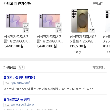
다.
카테고리 인기상품
전체보기
삼성전자 갤럭시Z
삼성전자 갤럭시Z
삼성전자 갤럭시S2
삼성
폴드8 256GB, KT
폴드8 256GB, KT
5 울트라 256GB,
6 2
기기변경 완납
번호이동 완납
KT 번호이동 완납
변경
1,498,100
원
1,448,100
원
113,230
원
49,
5.0
(4)
4.
파워링크
가입신청
광고
휴대폰 바꿀 생각 있다면?
lgustore.com/
광고
유스토어닷컴엔 당신이 찾는 모든 기종을 저렴한 가격으로 만나 볼 수 있으니까!
휴대폰알고사는 성지
www.algo3.store
광고