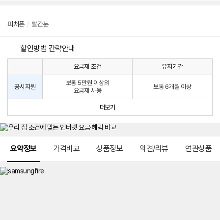
피처폰
/
빨간눈
할인방법 간략안내
요금제 조건
유지기간
통
통
신
보통 5만원 이상의
사
신
공시지원
보통 6개월 이상
요금제 사용
할
사
인
공
더보기
방
시
법
지
원
및
메뉴 네비게이션
선
요약정보
가격비교
상품정보
의견/리뷰
연관상품
택
약
정
주
적
용
요
금