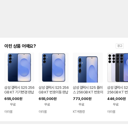
제
안
내
및
유
지
해
야
되
는
이런 상품 어때요?
광고
대
략
적
인
기
간
을
안
내
삼성 갤럭시 S25 256
삼성 갤럭시 S25 256
삼성 갤럭시 S25 플러
삼성 갤럭시 S2
를
GB KT 기기변경 완납
GB KT 번호이동 완납
스 256GB KT 번호이
256GB KT 
80요금제
동 신규가입 기기변경
공시지원 완납
나
655,000
655,000
773,000
446,000
원
원
원
원
타
무료
무료
무료
무료
내
는
아라몰
아라몰
KT케통령
아라몰
표
입
니