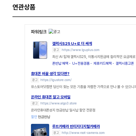
연관상품
파워링크
갤럭시S25 U+로 더 싸게
광고
https://www.lguplus.com
최신 AI 탑재 갤럭시S25, 이통사지원금에 합리적인 요금제로
폰반납 혜택
U+전용경품
제휴카드혜택
갤럭시중고폰
휴대폰 바꿀 생각 있다면?
광고
https://lgustore.com/
유스토어닷컴엔 당신이 찾는 모든 기종을 저렴한 가격으로 만나 볼 수 있으니까
온라인 휴대폰 알고 모바일
광고
https://www.algo3.store
온라인휴대폰성지 현금완납 일시납 할인 전문점
할인
현금완납
루트카메라 빈티지디지털카메라
광고
http://www.root-camera.com