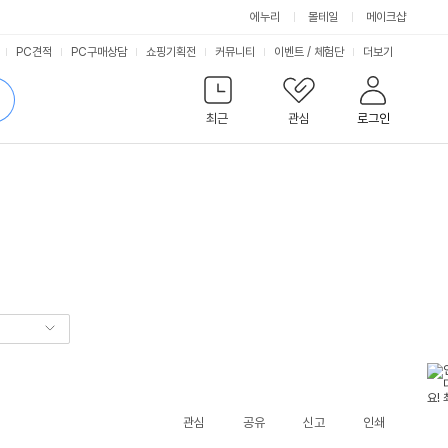
에누리
몰테일
메이크샵
서
PC견적
PC구매상담
쇼핑기획전
커뮤니티
이벤트
/
체험단
더보기
비
검
색
최근
관심
로그인
스
관심
공유
신고
인쇄