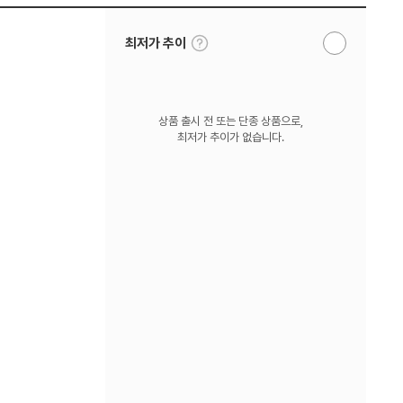
툴
최저가 추이
알
팁
림
보
받
기
기
상품 출시 전 또는 단종 상품으로,
최저가 추이가 없습니다.