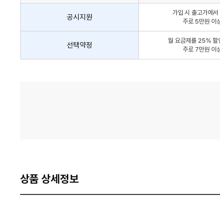
인
가입 시 출고가에서 
방
공시지원
주로 5만원 이
법
간
월 요금제를 25% 할
선택약정
략
주로 7만원 이
안
내
가
격
비
교
상품 상세정보