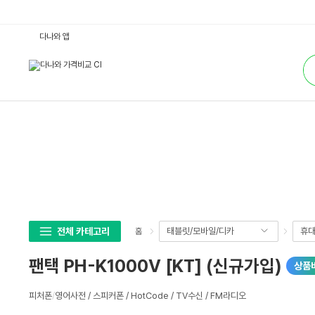
팬
다나와 앱
택
P
통
H
합
-
검
K
색
1
0
0
0
V
[K
T]
(신
규
가
입)
:
다
나
와
전체 카테고리
태블릿/모바일/디카
휴대
홈
가
격
비
팬택 PH-K1000V [KT] (신규가입)
상품
교
상
피처폰
/
영어사전 / 스피커폰 / HotCode / TV수신 / FM라디오
세
스