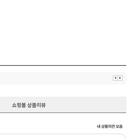
이
다
전
음
보
보
기
기
쇼핑몰 상품리뷰
내 상품의견 모음