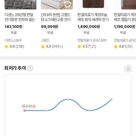
디센느 26년형 한일
[159차 완판] 고몽드
한일의료기 게르마늄
한일의료기 게
전기장판 전자파 없는
탄소그래핀 2중 전기
매트 방석 세라믹 전기
매트 찜질기 온
2인용 전기매트 EMF
매트 (원적외선 기술,
장판 브라운 2인용매
대 방석 세라믹
143,100
99,000
1,490,000
1,190,000
원
원
원
원
국산
전자파NO, 세탁 가능)
트(150x200)
110x200cm
무료
무료
무료
무료
디센느스토어
고몽드
한일의료기 공식스토어
한일의료기 공식
리
리
리
리
4.8
(
298
)
4.9
(
999+
)
4.57
(
21
)
4.81
(
26
)
별
별
별
별
뷰
뷰
뷰
뷰
점
점
점
점
수
수
수
수
최저가 추이
최
알
저
림
가
받
추
는
이
중
란?