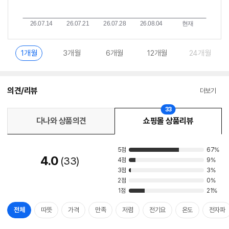
1개월
3개월
6개월
12개월
24개월
의견/리뷰
더보기
33
다나와 상품의견
쇼핑몰 상품리뷰
5점
67%
4.0
33
4점
9%
3점
3%
2점
0%
1점
21%
전체
따뜻
가격
만족
저렴
전기요
온도
전자파