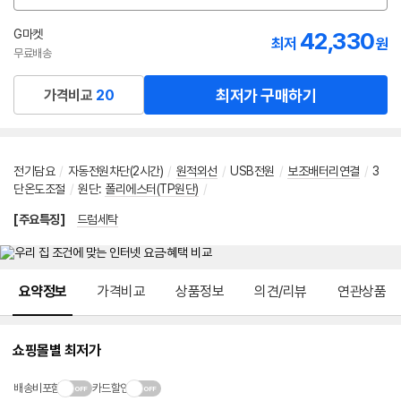
션
선
G마켓
42,330
최저
원
택
무료배송
최저가 구매하기
가격비교
20
전기담요
/
자동전원차단(2시간)
/
원적외선
/
USB전원
/
보조배터리연결
/
3
단온도조절
/
원단
:
폴리에스터(TP원단)
/
[주요특징]
드럼세탁
메뉴 네비게이션
요약정보
가격비교
상품정보
의견/리뷰
연관상품
쇼핑몰별 최저가
배송비포함
카드할인