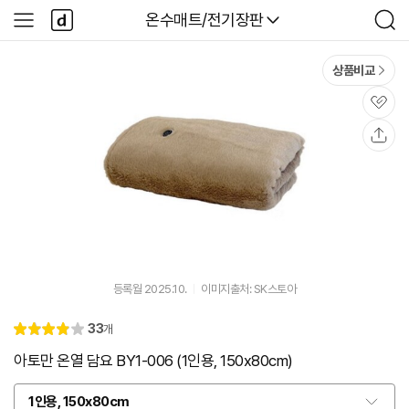
본문 바로가기
다
다나와
온수매트/전기장판
사
검
나
이
색
와
드
메
메
상품비교
인
뉴
관
심
공
유
등록월 2025.10.
이미지출처: SK스토아
리
33
개
별
4.
뷰
점
0
아토만 온열 담요 BY1-006 (1인용, 150x80cm)
1인용, 150x80cm
옵