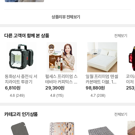
상품리뷰 전체보기
다른 고객이 함께 본 상품
전체보기
동화상사 충전식 서
펄세스 프리미엄 스
일월 프리미엄 텐셀
코이
치라이트 투광기
테비아 커피믹스 10
카본매트 더블, 140
이저 
0개입 1개
x180cm
R
6,810
원
29,390
원
98,880
원
253
4.6
(249)
4.8
(115)
4.7
(208)
카테고리 인기상품
전체보기