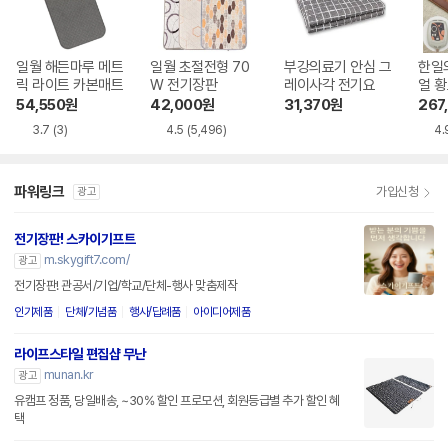
일월 해든마루 메트
일월 초절전형 70
부강의료기 안심 그
한일
릭 라이트 카본매트
W 전기장판
레이사각 전기요
얼 
HI
54,550
원
42,000
원
31,370
원
267
3.7
(3)
4.5
(5,496)
4.
파워링크
가입신청
광고
전기장판! 스카이기프트
m.skygift7.com/
광고
전기장판! 관공서/기업/학교/단체-행사 맞춤제작
인기제품
단체/기념품
행사/답례품
아이디어제품
라이프스타일 편집샵 무난
munan.kr
광고
유캠프 정품, 당일배송, ~30% 할인 프로모션, 회원등급별 추가 할인 혜
택