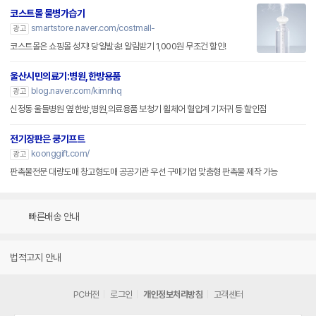
코스트몰 물병가습기
smartstore.naver.com/costmall-
광고
코스트몰은 쇼핑몰 성지! 당일발송! 알림받기 1,000원 무조건 할인!
울산시민의료기:병원,한방용품
blog.naver.com/kimnhq
광고
신정동 울들병원 옆 한방,병원,의료용품 보청기 휠체어 혈압계 기저귀 등 할인점
전기장판은 쿵기프트
koonggift.com/
광고
판촉물전문 대량도매 창고형도매 공공기관 우선 구매기업 맞춤형 판촉물 제작 가능
빠른배송 안내
법적고지 안내
PC버전
로그인
개인정보처리방침
고객센터