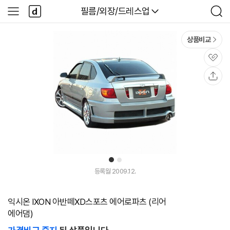
본문 바로가기
다
다나와
필름/외장/드레스업
사
검
나
이
색
와
드
메
메
상품비교
인
뉴
관
심
공
유
1
2
등록월 2009.12.
익시온 IXON 아반떼XD스포츠 에어로파츠 (리어
에어댐)