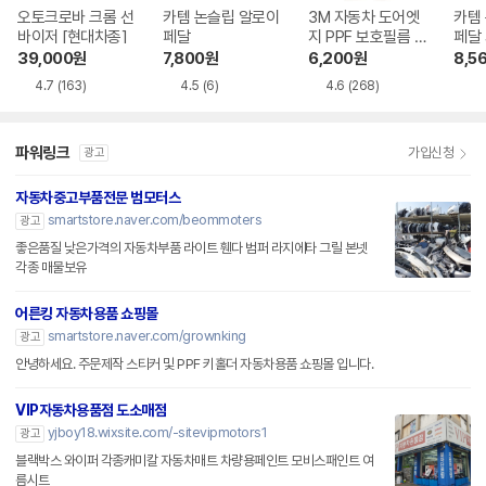
오토크로바 크롬 선
카템 논슬립 알로이
3M 자동차 도어엣
카템
바이저 [현대차종]
페달
지 PPF 보호필름 1
페달 
5mm X 5M
미어
39,000
원
7,800
원
6,200
원
8,5
4.7
(163)
4.5
(6)
4.6
(268)
파워링크
가입신청
광고
자동차중고부품전문 범모터스
smartstore.naver.com/beommoters
광고
좋은품질 낮은가격의 자동차부품 라이트 휀다 범퍼 라지에타 그릴 본넷
각종 매물보유
어른킹 자동차용품 쇼핑몰
smartstore.naver.com/grownking
광고
안녕하세요. 주문제작 스티커 및 PPF 키홀더 자동차용품 쇼핑몰 입니다.
VIP자동차용품점 도소매점
yjboy18.wixsite.com/-sitevipmotors1
광고
블랙박스 와이퍼 각종캐미칼 자동차매트 차량용페인트 모비스패인트 여
름시트