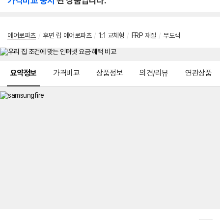
가격비교 중지
된 상품입니다.
에어로파츠
/
후면 립 에어로파츠
/
1:1 교체형
/
FRP 재질
/
무도색
메뉴 네비게이션
요약정보
가격비교
상품정보
의견/리뷰
연관상품