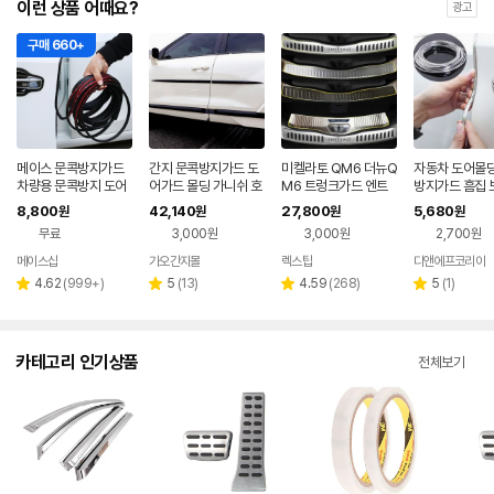
이런 상품 어때요?
광고
구매 660+
메이스 문콕방지가드
간지 문콕방지가드 도
미켈라토 QM6 더뉴Q
자동차 도어몰딩
차량용 문콕방지 도어
어가드 몰딩 가니쉬 호
M6 트렁크가드 엔트
방지가드 흠집 
가드 몰딩 심플 10m
환 로고
리가드 기스방지 몰딩
8,800
42,140
27,800
5,680
원
원
원
원
무료
3,000원
3,000원
2,700원
메이스샵
가오간지몰
렉스탑
디앤에프코리아
리
리
리
리
4.62
(
999+
)
5
(
13
)
4.59
(
268
)
5
(
1
)
별
별
별
별
뷰
뷰
뷰
뷰
점
점
점
점
수
수
수
수
카테고리 인기상품
전체보기